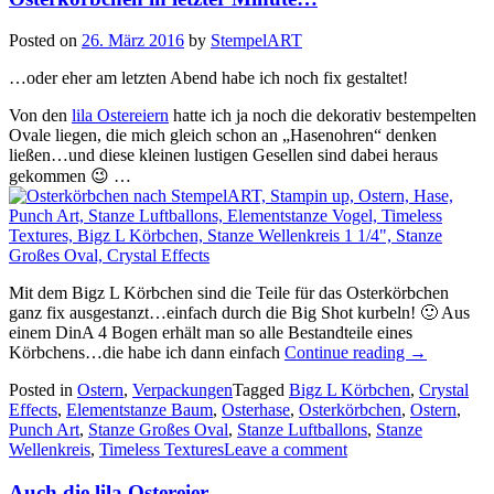
Posted on
26. März 2016
by
StempelART
…oder eher am letzten Abend habe ich noch fix gestaltet!
Von den
lila Ostereiern
hatte ich ja noch die dekorativ bestempelten
Ovale liegen, die mich gleich schon an „Hasenohren“ denken
ließen…und diese kleinen lustigen Gesellen sind dabei heraus
gekommen 😉 …
Mit dem Bigz L Körbchen sind die Teile für das Osterkörbchen
ganz fix ausgestanzt…einfach durch die Big Shot kurbeln! 🙂 Aus
einem DinA 4 Bogen erhält man so alle Bestandteile eines
„Osterkörb
Körbchens…die habe ich dann einfach
Continue reading
→
in
Posted in
Ostern
,
Verpackungen
Tagged
Bigz L Körbchen
,
Crystal
letzter
Effects
,
Elementstanze Baum
,
Osterhase
,
Osterkörbchen
,
Ostern
,
Minute…“
Punch Art
,
Stanze Großes Oval
,
Stanze Luftballons
,
Stanze
Wellenkreis
,
Timeless Textures
Leave a comment
Auch die lila Ostereier…