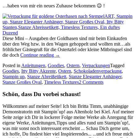
…haben von mir ein neues Zuhause bekommen 😉 !
Diese Mini – Ausgaben der Goldhasen sind mir beim Einkaufen
über den Weg bzw. in den Wagen gehoppelt und wollten mit…als
fröhlicher Gästegruß für die Ostertafel oder kleine Mitbringsel sind
„Lauter
die doch
Continue reading
→
kleine
Posted in
Anleitungen
,
Goodies
,
Ostern
,
Verpackungen
Tagged
goldene
Goodies
,
Itty Bitty Akzente
,
Ostern
,
Schokoladenverpackung
,
Osterhasen…“
Stampin up
,
Stanze Abreißetikett
,
Stanze Eleganter Anhänger
,
Stanze Großes Oval
,
Timeless Textures
2 Comments
Schön, dass Du vorbei schaust!
Willkommen auf meiner Seite! Ich bin Britta Timm, unabhängige
Demonstratorin mit Stampin´up! aus Altenholz bei Kiel. Auf meiner
Seite zeige ich Dir in lockerer Folge meine Werke als Anregung für
eigene Werke, Anleitungen,Tipps und alles rund um Stampin´up!,
was mir sonst noch interessant erscheint ... Schau Dich gerne um,
ich hoffe, Du findest hier viel Inspirierendes... ...und ich freue mich