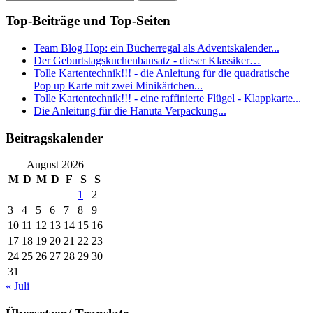
Top-Beiträge und Top-Seiten
Team Blog Hop: ein Bücherregal als Adventskalender...
Der Geburtstagskuchenbausatz - dieser Klassiker…
Tolle Kartentechnik!!! - die Anleitung für die quadratische
Pop up Karte mit zwei Minikärtchen...
Tolle Kartentechnik!!! - eine raffinierte Flügel - Klappkarte...
Die Anleitung für die Hanuta Verpackung...
Beitragskalender
August 2026
M
D
M
D
F
S
S
1
2
3
4
5
6
7
8
9
10
11
12
13
14
15
16
17
18
19
20
21
22
23
24
25
26
27
28
29
30
31
« Juli