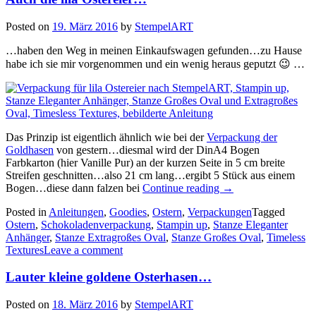
Posted on
19. März 2016
by
StempelART
…haben den Weg in meinen Einkaufswagen gefunden…zu Hause
habe ich sie mir vorgenommen und ein wenig heraus geputzt 😉 …
Das Prinzip ist eigentlich ähnlich wie bei der
Verpackung der
Goldhasen
von gestern…diesmal wird der DinA4 Bogen
Farbkarton (hier Vanille Pur) an der kurzen Seite in 5 cm breite
Streifen geschnitten…also 21 cm lang…ergibt 5 Stück aus einem
„Auch
Bogen…diese dann falzen bei
Continue reading
→
die
Posted in
Anleitungen
,
Goodies
,
Ostern
,
Verpackungen
Tagged
lila
Ostern
,
Schokoladenverpackung
,
Stampin up
,
Stanze Eleganter
Ostereier…“
Anhänger
,
Stanze Extragroßes Oval
,
Stanze Großes Oval
,
Timeless
Textures
Leave a comment
Lauter kleine goldene Osterhasen…
Posted on
18. März 2016
by
StempelART