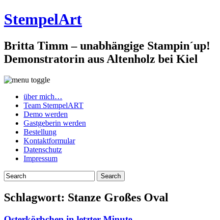
StempelArt
Britta Timm – unabhängige Stampin´up!
Demonstratorin aus Altenholz bei Kiel
über mich…
Team StempelART
Demo werden
Gastgeberin werden
Bestellung
Kontaktformular
Datenschutz
Impressum
Schlagwort:
Stanze Großes Oval
Osterkörbchen in letzter Minute…