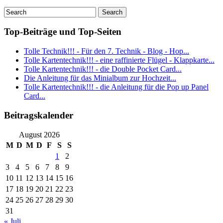
Top-Beiträge und Top-Seiten
Tolle Technik!!! - Für den 7. Technik - Blog - Hop...
Tolle Kartentechnik!!! - eine raffinierte Flügel - Klappkarte...
Tolle Kartentechnik!!! - die Double Pocket Card...
Die Anleitung für das Minialbum zur Hochzeit...
Tolle Kartentechnik!!! - die Anleitung für die Pop up Panel
Card...
Beitragskalender
August 2026
M
D
M
D
F
S
S
1
2
3
4
5
6
7
8
9
10
11
12
13
14
15
16
17
18
19
20
21
22
23
24
25
26
27
28
29
30
31
« Juli