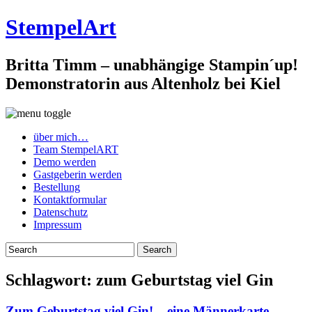
StempelArt
Britta Timm – unabhängige Stampin´up!
Demonstratorin aus Altenholz bei Kiel
über mich…
Team StempelART
Demo werden
Gastgeberin werden
Bestellung
Kontaktformular
Datenschutz
Impressum
Schlagwort:
zum Geburtstag viel Gin
Zum Geburtstag viel Gin! – eine Männerkarte…