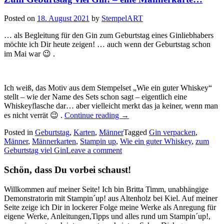
Posted on
18. August 2021
by
StempelART
… als Begleitung für den Gin zum Geburtstag eines Ginliebhabers
möchte ich Dir heute zeigen! … auch wenn der Geburtstag schon
im Mai war 😉 .
Ich weiß, das Motiv aus dem Stempelset „Wie ein guter Whiskey“
stellt – wie der Name des Sets schon sagt – eigentlich eine
Whiskeyflasche dar… aber vielleicht merkt das ja keiner, wenn man
„Zum
es nicht verrät 😉 .
Continue reading
→
Geburtstag
Posted in
Geburtstag
,
Karten
,
Männer
viel
Tagged
Gin verpacken
,
Männer
,
Männerkarten
,
Stampin up
,
Wie ein guter Whiskey
Gin!
,
zum
Geburtstag viel Gin
Leave a comment
–
eine
Männerkarte…“
Schön, dass Du vorbei schaust!
Willkommen auf meiner Seite! Ich bin Britta Timm, unabhängige
Demonstratorin mit Stampin´up! aus Altenholz bei Kiel. Auf meiner
Seite zeige ich Dir in lockerer Folge meine Werke als Anregung für
eigene Werke, Anleitungen,Tipps und alles rund um Stampin´up!,