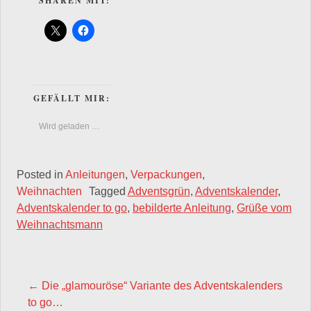
SHAREN MIT:
GEFÄLLT MIR:
Wird geladen …
Posted in
Anleitungen
,
Verpackungen
,
Weihnachten
Tagged
Adventsgrün
,
Adventskalender
,
Adventskalender to go
,
bebilderte Anleitung
,
Grüße vom
Weihnachtsmann
POST NAVIGATION
←
Die „glamouröse“ Variante des Adventskalenders
to go…