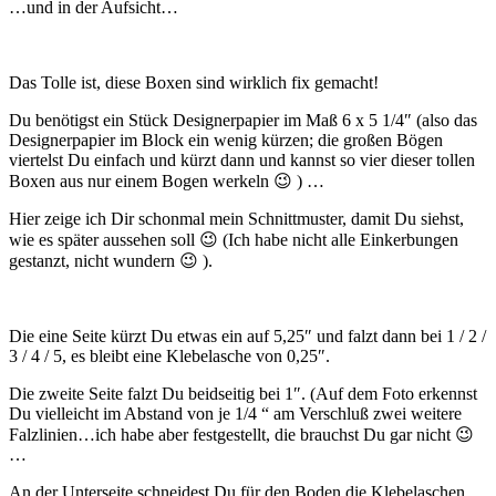
…und in der Aufsicht…
Das Tolle ist, diese Boxen sind wirklich fix gemacht!
Du benötigst ein Stück Designerpapier im Maß 6 x 5 1/4″ (also das
Designerpapier im Block ein wenig kürzen; die großen Bögen
viertelst Du einfach und kürzt dann und kannst so vier dieser tollen
Boxen aus nur einem Bogen werkeln 😉 ) …
Hier zeige ich Dir schonmal mein Schnittmuster, damit Du siehst,
wie es später aussehen soll 😉 (Ich habe nicht alle Einkerbungen
gestanzt, nicht wundern 😉 ).
Die eine Seite kürzt Du etwas ein auf 5,25″ und falzt dann bei 1 / 2 /
3 / 4 / 5, es bleibt eine Klebelasche von 0,25″.
Die zweite Seite falzt Du beidseitig bei 1″. (Auf dem Foto erkennst
Du vielleicht im Abstand von je 1/4 “ am Verschluß zwei weitere
Falzlinien…ich habe aber festgestellt, die brauchst Du gar nicht 😉
…
An der Unterseite schneidest Du für den Boden die Klebelaschen