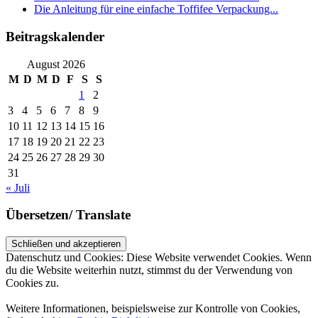
Die Anleitung für eine einfache Toffifee Verpackung...
Beitragskalender
August 2026
M
D
M
D
F
S
S
1
2
3
4
5
6
7
8
9
10
11
12
13
14
15
16
17
18
19
20
21
22
23
24
25
26
27
28
29
30
31
« Juli
Übersetzen/ Translate
Datenschutz und Cookies: Diese Website verwendet Cookies. Wenn
du die Website weiterhin nutzt, stimmst du der Verwendung von
Cookies zu.
Weitere Informationen, beispielsweise zur Kontrolle von Cookies,