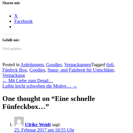
Sharen mit:
X
Facebook
Gefällt mir:
Wird geladen …
Posted in
Anleitungen
,
Goodies
,
Verpackungen
Tagged
6x6
,
Fünfeck Box
,
Goodies
,
Stanz- und Falzbrett für Umschläge
,
Verpackung
Post
←
Mit Liebe zum Detail…
Luftig leicht schweben die Motive…
→
navigation
One thought on “
Eine schnelle
Fünfeckbox…
”
Ulrike Weidt
sagt:
25. Februar 2017 um 18:55 Uhr