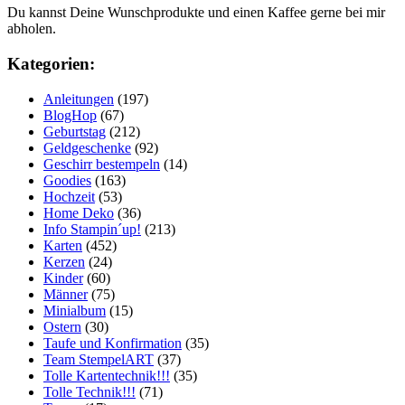
Du kannst Deine Wunschprodukte und einen Kaffee gerne bei mir
abholen.
Kategorien:
Anleitungen
(197)
BlogHop
(67)
Geburtstag
(212)
Geldgeschenke
(92)
Geschirr bestempeln
(14)
Goodies
(163)
Hochzeit
(53)
Home Deko
(36)
Info Stampin´up!
(213)
Karten
(452)
Kerzen
(24)
Kinder
(60)
Männer
(75)
Minialbum
(15)
Ostern
(30)
Taufe und Konfirmation
(35)
Team StempelART
(37)
Tolle Kartentechnik!!!
(35)
Tolle Technik!!!
(71)