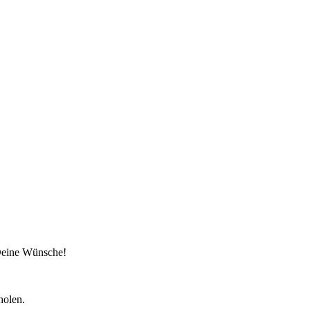
 Deine Wünsche!
holen.