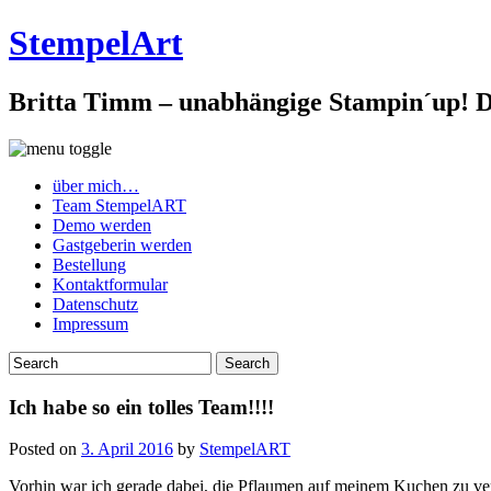
StempelArt
Britta Timm – unabhängige Stampin´up! De
über mich…
Team StempelART
Demo werden
Gastgeberin werden
Bestellung
Kontaktformular
Datenschutz
Impressum
Ich habe so ein tolles Team!!!!
Posted on
3. April 2016
by
StempelART
Vorhin war ich gerade dabei, die Pflaumen auf meinem Kuchen zu vert