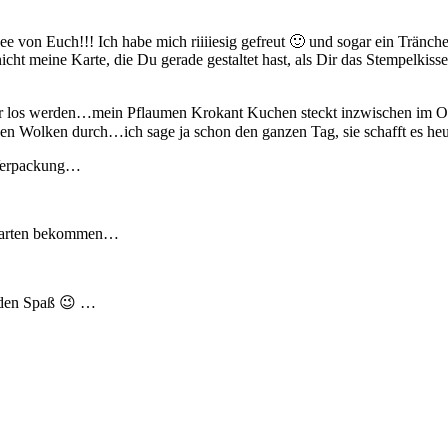
von Euch!!! Ich habe mich riiiiesig gefreut 🙂 und sogar ein Tränchen 
cht meine Karte, die Du gerade gestaltet hast, als Dir das Stempelki
ier los werden…mein Pflaumen Krokant Kuchen steckt inzwischen im 
en Wolken durch…ich sage ja schon den ganzen Tag, sie schafft es heu
e Verpackung…
 Karten bekommen…
erden Spaß 😉 …