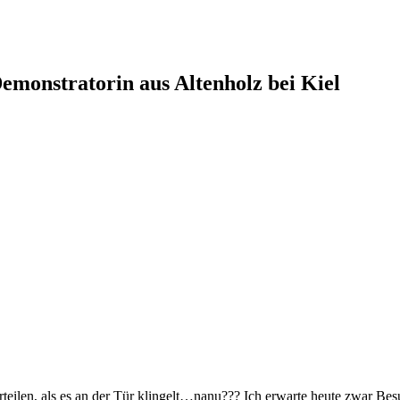
monstratorin aus Altenholz bei Kiel
eilen, als es an der Tür klingelt…nanu??? Ich erwarte heute zwar Bes