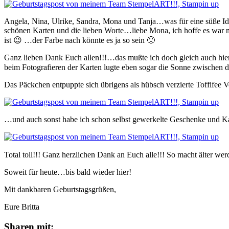
Angela, Nina, Ulrike, Sandra, Mona und Tanja…was für eine süße Idee 
schönen Karten und die lieben Worte…liebe Mona, ich hoffe es war ni
ist 😉 …der Farbe nach könnte es ja so sein 🙂
Ganz lieben Dank Euch allen!!!…das mußte ich doch gleich auch h
beim Fotografieren der Karten lugte eben sogar die Sonne zwischen d
Das Päckchen entpuppte sich übrigens als hübsch verzierte Toffife
…und auch sonst habe ich schon selbst gewerkelte Geschenke und
Total toll!!! Ganz herzlichen Dank an Euch alle!!! So macht älter w
Soweit für heute…bis bald wieder hier!
Mit dankbaren Geburtstagsgrüßen,
Eure Britta
Sharen mit: