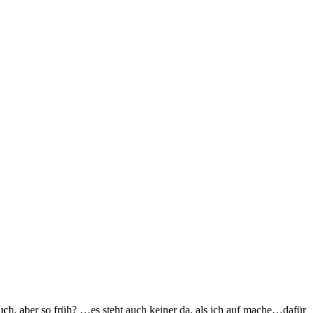
uch, aber so früh? …es steht auch keiner da, als ich auf mache…dafür