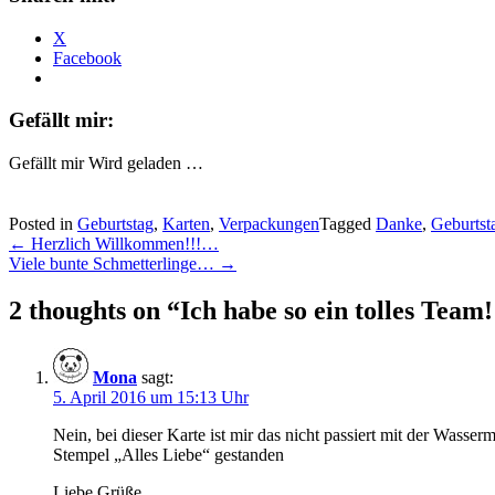
X
Facebook
Gefällt mir:
Gefällt mir
Wird geladen …
Posted in
Geburtstag
,
Karten
,
Verpackungen
Tagged
Danke
,
Geburtst
Post
←
Herzlich Willkommen!!!…
Viele bunte Schmetterlinge…
→
navigation
2 thoughts on “
Ich habe so ein tolles Team!
Mona
sagt:
5. April 2016 um 15:13 Uhr
Nein, bei dieser Karte ist mir das nicht passiert mit der Wasser
Stempel „Alles Liebe“ gestanden
Liebe Grüße