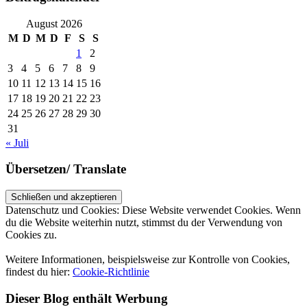
August 2026
M
D
M
D
F
S
S
1
2
3
4
5
6
7
8
9
10
11
12
13
14
15
16
17
18
19
20
21
22
23
24
25
26
27
28
29
30
31
« Juli
Übersetzen/ Translate
Datenschutz und Cookies: Diese Website verwendet Cookies. Wenn
du die Website weiterhin nutzt, stimmst du der Verwendung von
Cookies zu.
Weitere Informationen, beispielsweise zur Kontrolle von Cookies,
findest du hier:
Cookie-Richtlinie
Dieser Blog enthält Werbung