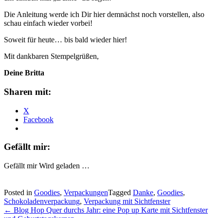
Die Anleitung werde ich Dir hier demnächst noch vorstellen, also
schau einfach wieder vorbei!
Soweit für heute… bis bald wieder hier!
Mit dankbaren Stempelgrüßen,
Deine Britta
Sharen mit:
X
Facebook
Gefällt mir:
Gefällt mir
Wird geladen …
Posted in
Goodies
,
Verpackungen
Tagged
Danke
,
Goodies
,
Schokoladenverpackung
,
Verpackung mit Sichtfenster
Post
←
Blog Hop Quer durchs Jahr: eine Pop up Karte mit Sichtfenster