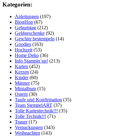
Kategorien:
Anleitungen
(197)
BlogHop
(67)
Geburtstag
(212)
Geldgeschenke
(92)
Geschirr bestempeln
(14)
Goodies
(163)
Hochzeit
(53)
Home Deko
(36)
Info Stampin´up!
(213)
Karten
(452)
Kerzen
(24)
Kinder
(60)
Männer
(75)
Minialbum
(15)
Ostern
(30)
Taufe und Konfirmation
(35)
Team StempelART
(37)
Tolle Kartentechnik!!!
(35)
Tolle Technik!!!
(71)
Trauer
(17)
Verpackungen
(343)
Weihnachten
(143)