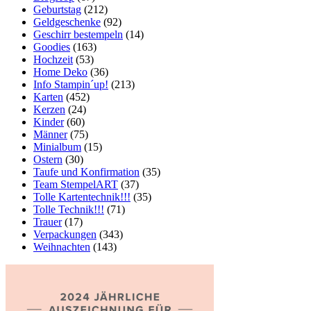
Geburtstag
(212)
Geldgeschenke
(92)
Geschirr bestempeln
(14)
Goodies
(163)
Hochzeit
(53)
Home Deko
(36)
Info Stampin´up!
(213)
Karten
(452)
Kerzen
(24)
Kinder
(60)
Männer
(75)
Minialbum
(15)
Ostern
(30)
Taufe und Konfirmation
(35)
Team StempelART
(37)
Tolle Kartentechnik!!!
(35)
Tolle Technik!!!
(71)
Trauer
(17)
Verpackungen
(343)
Weihnachten
(143)