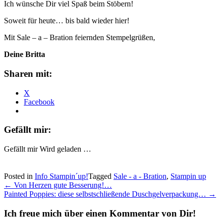
Ich wünsche Dir viel Spaß beim Stöbern!
Soweit für heute… bis bald wieder hier!
Mit Sale – a – Bration feiernden Stempelgrüßen,
Deine Britta
Sharen mit:
X
Facebook
Gefällt mir:
Gefällt mir
Wird geladen …
Posted in
Info Stampin´up!
Tagged
Sale - a - Bration
,
Stampin up
Post
←
Von Herzen gute Besserung!…
Painted Poppies: diese selbstschließende Duschgelverpackung…
→
navigation
Ich freue mich über einen Kommentar von Dir!