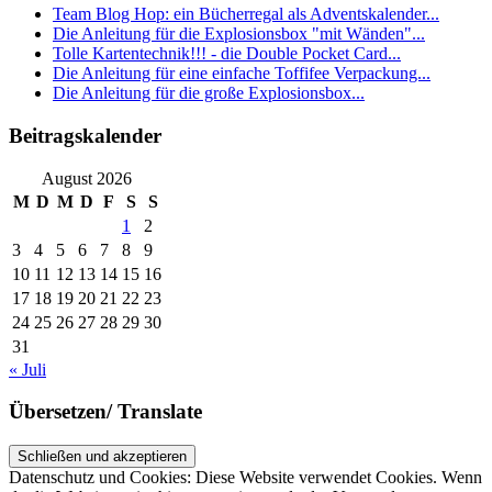
Team Blog Hop: ein Bücherregal als Adventskalender...
Die Anleitung für die Explosionsbox "mit Wänden"...
Tolle Kartentechnik!!! - die Double Pocket Card...
Die Anleitung für eine einfache Toffifee Verpackung...
Die Anleitung für die große Explosionsbox...
Beitragskalender
August 2026
M
D
M
D
F
S
S
1
2
3
4
5
6
7
8
9
10
11
12
13
14
15
16
17
18
19
20
21
22
23
24
25
26
27
28
29
30
31
« Juli
Übersetzen/ Translate
Datenschutz und Cookies: Diese Website verwendet Cookies. Wenn