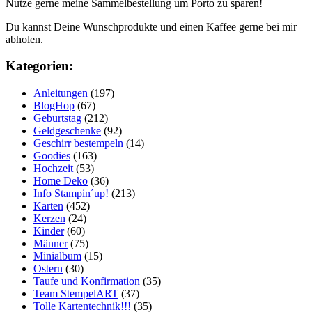
Nutze gerne meine Sammelbestellung um Porto zu sparen!
Du kannst Deine Wunschprodukte und einen Kaffee gerne bei mir
abholen.
Kategorien:
Anleitungen
(197)
BlogHop
(67)
Geburtstag
(212)
Geldgeschenke
(92)
Geschirr bestempeln
(14)
Goodies
(163)
Hochzeit
(53)
Home Deko
(36)
Info Stampin´up!
(213)
Karten
(452)
Kerzen
(24)
Kinder
(60)
Männer
(75)
Minialbum
(15)
Ostern
(30)
Taufe und Konfirmation
(35)
Team StempelART
(37)
Tolle Kartentechnik!!!
(35)