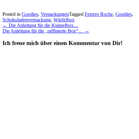
Posted in
Goodies
,
Verpackungen
Tagged
Ferrero Roche
,
Goodies
,
Schokoladenverpackung
,
Würfelbox
Post
←
Die Anleitung für die Kuppelbox…
Die Anleitung für die „raffinierte Box“…
→
navigation
Ich freue mich über einen Kommentar von Dir!