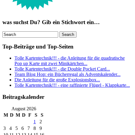
was suchst Du? Gib ein Stichwort ein…
Top-Beiträge und Top-Seiten
Tolle Kartentechnik!!! - die Anleitung für die quadratische
Pop up Karte mit zwei Minikärtchen...
Tolle Kartentechnik!!! - die Double Pocket Card...
Team Blog Hop: ein Bücherregal als Adventskalender...
Die Anleitung für die große Explosionsbox...
Tolle Kartentechnik!!! - eine raffinierte Flügel - Klappkarte...
Beitragskalender
August 2026
M
D
M
D
F
S
S
1
2
3
4
5
6
7
8
9
10
11
12
13
14
15
16