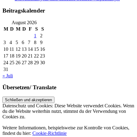
Beitragskalender
August 2026
M
D
M
D
F
S
S
1
2
3
4
5
6
7
8
9
10
11
12
13
14
15
16
17
18
19
20
21
22
23
24
25
26
27
28
29
30
31
« Juli
Übersetzen/ Translate
Datenschutz und Cookies: Diese Website verwendet Cookies. Wenn
du die Website weiterhin nutzt, stimmst du der Verwendung von
Cookies zu.
Weitere Informationen, beispielsweise zur Kontrolle von Cookies,
findest du hier:
Cookie-Richtlinie