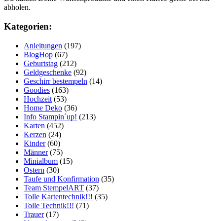
abholen.
Kategorien:
Anleitungen
(197)
BlogHop
(67)
Geburtstag
(212)
Geldgeschenke
(92)
Geschirr bestempeln
(14)
Goodies
(163)
Hochzeit
(53)
Home Deko
(36)
Info Stampin´up!
(213)
Karten
(452)
Kerzen
(24)
Kinder
(60)
Männer
(75)
Minialbum
(15)
Ostern
(30)
Taufe und Konfirmation
(35)
Team StempelART
(37)
Tolle Kartentechnik!!!
(35)
Tolle Technik!!!
(71)
Trauer
(17)