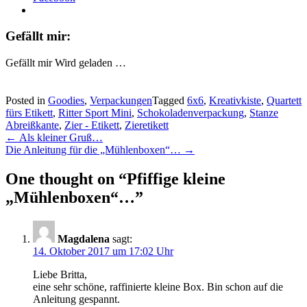
Gefällt mir:
Gefällt mir
Wird geladen …
Posted in
Goodies
,
Verpackungen
Tagged
6x6
,
Kreativkiste
,
Quartett
fürs Etikett
,
Ritter Sport Mini
,
Schokoladenverpackung
,
Stanze
Abreißkante
,
Zier - Etikett
,
Zieretikett
Post
←
Als kleiner Gruß…
Die Anleitung für die „Mühlenboxen“…
→
navigation
One thought on “
Pfiffige kleine
„Mühlenboxen“…
”
Magdalena
sagt:
14. Oktober 2017 um 17:02 Uhr
Liebe Britta,
eine sehr schöne, raffinierte kleine Box. Bin schon auf die
Anleitung gespannt.