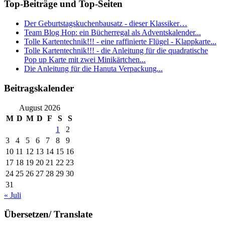
Top-Beiträge und Top-Seiten
Der Geburtstagskuchenbausatz - dieser Klassiker…
Team Blog Hop: ein Bücherregal als Adventskalender...
Tolle Kartentechnik!!! - eine raffinierte Flügel - Klappkarte...
Tolle Kartentechnik!!! - die Anleitung für die quadratische
Pop up Karte mit zwei Minikärtchen...
Die Anleitung für die Hanuta Verpackung...
Beitragskalender
August 2026
M
D
M
D
F
S
S
1
2
3
4
5
6
7
8
9
10
11
12
13
14
15
16
17
18
19
20
21
22
23
24
25
26
27
28
29
30
31
« Juli
Übersetzen/ Translate