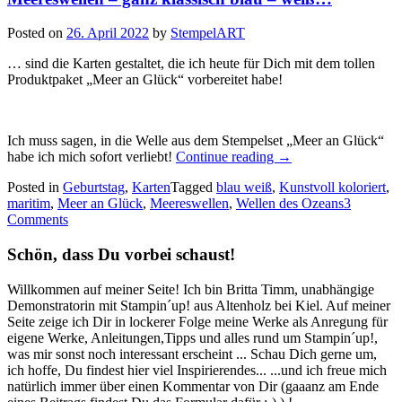
Posted on
26. April 2022
by
StempelART
… sind die Karten gestaltet, die ich heute für Dich mit dem tollen
Produktpaket „Meer an Glück“ vorbereitet habe!
Ich muss sagen, in die Welle aus dem Stempelset „Meer an Glück“
„Meereswellen
habe ich mich sofort verliebt!
Continue reading
→
–
Posted in
Geburtstag
,
Karten
Tagged
blau weiß
,
Kunstvoll koloriert
,
ganz
maritim
,
Meer an Glück
,
Meereswellen
,
Wellen des Ozeans
3
klassisch
Comments
blau
–
Schön, dass Du vorbei schaust!
weiß…“
Willkommen auf meiner Seite! Ich bin Britta Timm, unabhängige
Demonstratorin mit Stampin´up! aus Altenholz bei Kiel. Auf meiner
Seite zeige ich Dir in lockerer Folge meine Werke als Anregung für
eigene Werke, Anleitungen,Tipps und alles rund um Stampin´up!,
was mir sonst noch interessant erscheint ... Schau Dich gerne um,
ich hoffe, Du findest hier viel Inspirierendes... ...und ich freue mich
natürlich immer über einen Kommentar von Dir (gaaanz am Ende