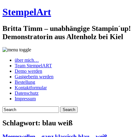
StempelArt
Britta Timm – unabhängige Stampin´up!
Demonstratorin aus Altenholz bei Kiel
über mich…
Team StempelART
Demo werden
Gastgeberin werden
Bestellung
Kontaktformular
Datenschutz
Impressum
Schlagwort:
blau weiß
Meereswellen – ganz klassisch blau – weiß…