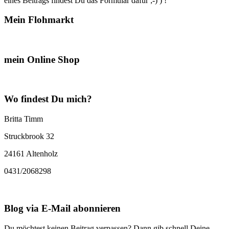
eines Beitrags findest Du das Formular dafür ;-) ) !
Mein Flohmarkt
mein Online Shop
Wo findest Du mich?
Britta Timm
Struckbrook 32
24161 Altenholz
0431/2068298
Blog via E-Mail abonnieren
Du möchtest keinen Beitrag verpassen? Dann gib schnell Deine