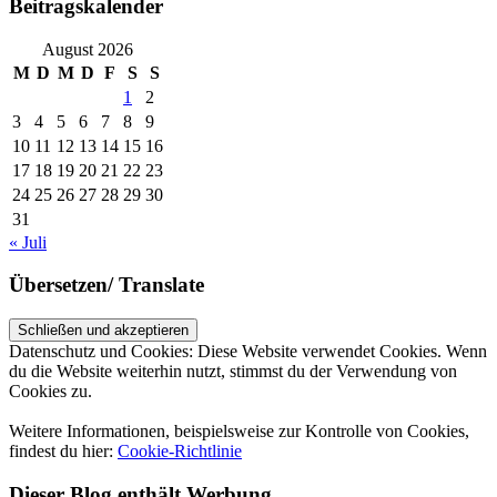
Beitragskalender
August 2026
M
D
M
D
F
S
S
1
2
3
4
5
6
7
8
9
10
11
12
13
14
15
16
17
18
19
20
21
22
23
24
25
26
27
28
29
30
31
« Juli
Übersetzen/ Translate
Datenschutz und Cookies: Diese Website verwendet Cookies. Wenn
du die Website weiterhin nutzt, stimmst du der Verwendung von
Cookies zu.
Weitere Informationen, beispielsweise zur Kontrolle von Cookies,
findest du hier:
Cookie-Richtlinie
Dieser Blog enthält Werbung