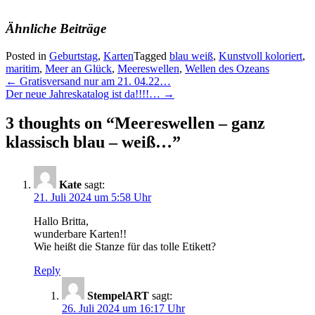
Ähnliche Beiträge
Posted in
Geburtstag
,
Karten
Tagged
blau weiß
,
Kunstvoll koloriert
,
maritim
,
Meer an Glück
,
Meereswellen
,
Wellen des Ozeans
Post
←
Gratisversand nur am 21. 04.22…
Der neue Jahreskatalog ist da!!!!…
→
navigation
3 thoughts on “
Meereswellen – ganz
klassisch blau – weiß…
”
Kate
sagt:
21. Juli 2024 um 5:58 Uhr
Hallo Britta,
wunderbare Karten!!
Wie heißt die Stanze für das tolle Etikett?
Reply
StempelART
sagt:
26. Juli 2024 um 16:17 Uhr