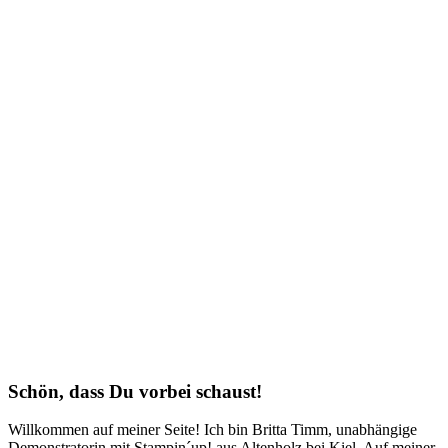
Schön, dass Du vorbei schaust!
Willkommen auf meiner Seite! Ich bin Britta Timm, unabhängige
Demonstratorin mit Stampin´up! aus Altenholz bei Kiel. Auf meiner