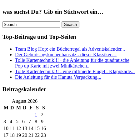
was suchst Du? Gib ein Stichwort ein…
Top-Beiträge und Top-Seiten
Team Blog Hop: ein Bücherregal als Adventskalender...
Der Geburtstagskuchenbausatz - dieser Klassiker…
Tolle Kartentechnik!!! - die Anleitung für die quadratische
Pop up Karte mit zwei Minikärtchen...
Tolle Kartentechnik!!! - eine raffinierte Flügel - Klappkarte...
Die Anleitung für die Hanuta Verpackung...
Beitragskalender
August 2026
M
D
M
D
F
S
S
1
2
3
4
5
6
7
8
9
10
11
12
13
14
15
16
17
18
19
20
21
22
23