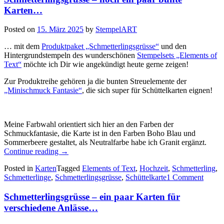
Karten…
Posted on
15. März 2025
by
StempelART
… mit dem
Produktpaket „Schmetterlingsgrüsse“
und den
Hintergrundstempeln des wunderschönen
Stempelsets „Elements of
Text“
möchte ich Dir wie angekündigt heute gerne zeigen!
Zur Produktreihe gehören ja die bunten Streuelemente der
„Minischmuck Fantasie“
, die sich super für Schüttelkarten eignen!
Meine Farbwahl orientiert sich hier an den Farben der
Schmuckfantasie, die Karte ist in den Farben Boho Blau und
Sommerbeere gestaltet, als Neutralfarbe habe ich Granit ergänzt.
„Schmetterlingsgrüsse
Continue reading
→
–
Posted in
Karten
Tagged
Elements of Text
,
Hochzeit
,
Schmetterling
,
noch
Schmetterlinge
,
Schmetterlingsgrüsse
,
Schüttelkarte
1 Comment
ein
paar
Schmetterlingsgrüsse – ein paar Karten für
bunte
Karten…“
verschiedene Anlässe…