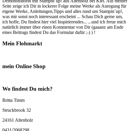
Demonstratorin mit Stampin´up! aus Altenholz bei Kiel. Auf meiner
Seite zeige ich Dir in lockerer Folge meine Werke als Anregung für
eigene Werke, Anleitungen,Tipps und alles rund um Stampin´up!,
was mir sonst noch interessant erscheint ... Schau Dich gerne um,
ich hoffe, Du findest hier viel Inspirierendes... ...und ich freue mich
natürlich immer über einen Kommentar von Dir (gaaanz am Ende
eines Beitrags findest Du das Formular dafür ;-) ) !
Mein Flohmarkt
mein Online Shop
Wo findest Du mich?
Britta Timm
Struckbrook 32
24161 Altenholz
0431/2068298