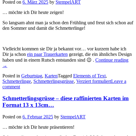
Posted on
6. März 2025
by
StempelART
… möchte ich Dir heute zeigen!
So langsam ahnt man ja schon den Frühling und freut sich schon auf
den Sommer und damit die Schmetterlinge!
Vielleicht kommen sie Dir ja bekannt vor… vor kurzem habe ich
Dir ja schon
ein paar Trauerkarten
gezeigt, die ein ähnliches Design
„Sc
haben und in einem Rutsch entstanden sind 😉 .
Continue reading
–
→
ein
Posted in
Geburtstag
,
Karten
Tagged
Elements of Text
,
paa
Schmetterlinge
,
Schmetterlingsgrüsse
,
Verziert formuliert
Leave a
Kar
comment
für
ver
Anl
Schmetterlingsgrüsse – diese raffinierten Karten im
Format 13 x 13cm…
Posted on
6. Februar 2025
by
StempelART
… möchte ich Dir heute präsentieren!