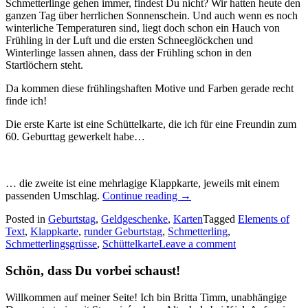
Schmetterlinge gehen immer, findest Du nicht? Wir hatten heute den
ganzen Tag über herrlichen Sonnenschein. Und auch wenn es noch
winterliche Temperaturen sind, liegt doch schon ein Hauch von
Frühling in der Luft und die ersten Schneeglöckchen und
Winterlinge lassen ahnen, dass der Frühling schon in den
Startlöchern steht.
Da kommen diese frühlingshaften Motive und Farben gerade recht
finde ich!
Die erste Karte ist eine Schüttelkarte, die ich für eine Freundin zum
60. Geburttag gewerkelt habe…
… die zweite ist eine mehrlagige Klappkarte, jeweils mit einem
„Schmetterlingsgrüsse
passenden Umschlag.
Continue reading
→
–
Posted in
Geburtstag
,
Geldgeschenke
,
Karten
Tagged
Elements of
diese
Text
,
Klappkarte
,
runder Geburtstag
,
Schmetterling
,
raffinierten
Schmetterlingsgrüsse
,
Schüttelkarte
Leave a comment
Karten
im
Schön, dass Du vorbei schaust!
Format
13
x
Willkommen auf meiner Seite! Ich bin Britta Timm, unabhängige
13cm…“