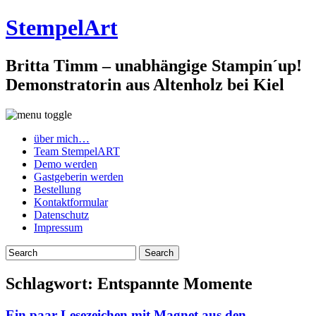
StempelArt
Britta Timm – unabhängige Stampin´up!
Demonstratorin aus Altenholz bei Kiel
über mich…
Team StempelART
Demo werden
Gastgeberin werden
Bestellung
Kontaktformular
Datenschutz
Impressum
Schlagwort:
Entspannte Momente
Ein paar Lesezeichen mit Magnet aus den