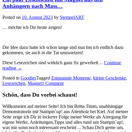
Anhängern nach Mass…
Posted on
10. August 2023
by
StempelART
… möchte ich Dir heute zeigen!
Die Idee dazu hatte ich schon lange und nun bin ich endlich dazu
gekommen, sie auch in die Tat umzusetzen!
Diese Lesezeichen sind wirklich ganz fix gewerkelt…
Continue
„Ein
reading
→
paar
Posted in
Goodies
Tagged
Entspannte Momente
,
kleine Geschenke
,
Lesezeichen
Lesezeichen
,
Magnet
1 Comment
mit
Magnet
Schön, dass Du vorbei schaust!
aus
den
Anhängern
Willkommen auf meiner Seite! Ich bin Britta Timm, unabhängige
nach
Demonstratorin mit Stampin´up! aus Altenholz bei Kiel. Auf meiner
Mass…“
Seite zeige ich Dir in lockerer Folge meine Werke als Anregung für
eigene Werke, Anleitungen,Tipps und alles rund um Stampin´up!,
was mir sonst noch interessant erscheint ... Schau Dich gerne um,