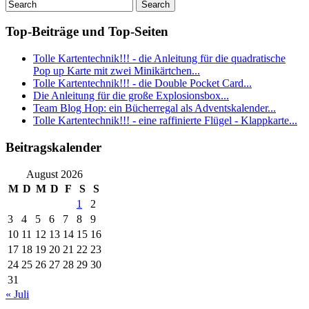
Top-Beiträge und Top-Seiten
Tolle Kartentechnik!!! - die Anleitung für die quadratische
Pop up Karte mit zwei Minikärtchen...
Tolle Kartentechnik!!! - die Double Pocket Card...
Die Anleitung für die große Explosionsbox...
Team Blog Hop: ein Bücherregal als Adventskalender...
Tolle Kartentechnik!!! - eine raffinierte Flügel - Klappkarte...
Beitragskalender
August 2026
M
D
M
D
F
S
S
1
2
3
4
5
6
7
8
9
10
11
12
13
14
15
16
17
18
19
20
21
22
23
24
25
26
27
28
29
30
31
« Juli