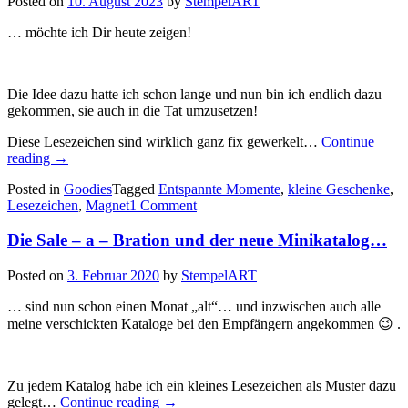
Posted on
10. August 2023
by
StempelART
… möchte ich Dir heute zeigen!
Die Idee dazu hatte ich schon lange und nun bin ich endlich dazu
gekommen, sie auch in die Tat umzusetzen!
Diese Lesezeichen sind wirklich ganz fix gewerkelt…
Continue
„Ein
reading
→
paar
Posted in
Goodies
Tagged
Entspannte Momente
,
kleine Geschenke
,
Lesezeichen
Lesezeichen
,
Magnet
1 Comment
mit
Magnet
Die Sale – a – Bration und der neue Minikatalog…
aus
den
Anhängern
Posted on
3. Februar 2020
by
StempelART
nach
Mass…“
… sind nun schon einen Monat „alt“… und inzwischen auch alle
meine verschickten Kataloge bei den Empfängern angekommen 😉 .
Zu jedem Katalog habe ich ein kleines Lesezeichen als Muster dazu
„Die
gelegt…
Continue reading
→