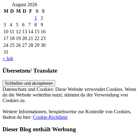
August 2026
M
D
M
D
F
S
S
1
2
3
4
5
6
7
8
9
10
11
12
13
14
15
16
17
18
19
20
21
22
23
24
25
26
27
28
29
30
31
« Juli
Übersetzen/ Translate
Datenschutz und Cookies: Diese Website verwendet Cookies. Wenn
du die Website weiterhin nutzt, stimmst du der Verwendung von
Cookies zu.
Weitere Informationen, beispielsweise zur Kontrolle von Cookies,
findest du hier:
Cookie-Richtlinie
Dieser Blog enthält Werbung