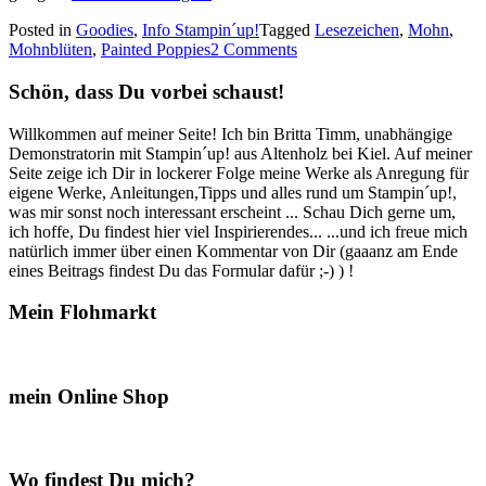
Sale
Posted in
Goodies
,
Info Stampin´up!
Tagged
Lesezeichen
,
Mohn
,
–
Mohnblüten
,
Painted Poppies
2 Comments
a
–
Schön, dass Du vorbei schaust!
Bration
und
der
Willkommen auf meiner Seite! Ich bin Britta Timm, unabhängige
neue
Demonstratorin mit Stampin´up! aus Altenholz bei Kiel. Auf meiner
Minikatalog…“
Seite zeige ich Dir in lockerer Folge meine Werke als Anregung für
eigene Werke, Anleitungen,Tipps und alles rund um Stampin´up!,
was mir sonst noch interessant erscheint ... Schau Dich gerne um,
ich hoffe, Du findest hier viel Inspirierendes... ...und ich freue mich
natürlich immer über einen Kommentar von Dir (gaaanz am Ende
eines Beitrags findest Du das Formular dafür ;-) ) !
Mein Flohmarkt
mein Online Shop
Wo findest Du mich?