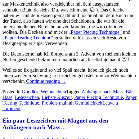
zur Maskentechnik also vergleichbar mit dem ausgestanzten
schmalen Blatt, da siehst Du, was ich meine 😉 ). Das Gleiche
haben wir mit dem Hasen gemacht und nochmal mit dem Buch und
der Tasse, also hatten wir eine drei Schablonen, die wir für die
unterschiedlichen Bereiche nutzen konnten, die wir colorieren
wollten. Die Decken sind mit der
„Paper Piecing Technique“
und
„Paper Tearing Techique“
gestaltet, dafür lassen sich Reste von
Designerpapier super verwenden!
Die Betonsterne hab ich übrigens am 3. Advent von meinem kleinen
Neffen geschenkt bekommen- natürlich auch selbst gemacht 🙂 !
Weil es so fix geht und so viel Spaß macht, habe ich gleich noch
einen weiteren Schwung Lesezeichen gebastelt und zu Weihnachten
„Frohes
verschenkt.
Continue reading
→
neues
Posted in
Goodies
,
Weihnachten
Tagged
Anhänger nach Mass
,
Bär
,
Jahr!
Hase
,
Lesezeichen
,
Liebste Auszeit
,
Paper Piecing Technique
,
Paper
–
Tearing Technique
,
Probiers mal mit Gemütlichkeit
Leave a
Probiers
comment
mal
mit
Ein paar Lesezeichen mit Magnet aus den
Gemütlichkeit…“
Anhängern nach Mass…