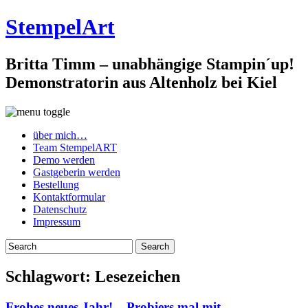
StempelArt
Britta Timm – unabhängige Stampin´up!
Demonstratorin aus Altenholz bei Kiel
über mich…
Team StempelART
Demo werden
Gastgeberin werden
Bestellung
Kontaktformular
Datenschutz
Impressum
Schlagwort:
Lesezeichen
Frohes neues Jahr! – Probiers mal mit