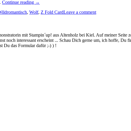
„Wildromantisch
n…
Continue reading
→
–
Wildromantisch
,
Wolf
,
Z Fold Card
Leave a comment
diese
Z
Fold
Card
zum
stratorin mit Stampin´up! aus Altenholz bei Kiel. Auf meiner Seite z
Geburtstag…“
 noch interessant erscheint ... Schau Dich gerne um, ich hoffe, Du finde
 Du das Formular dafür ;-) ) !