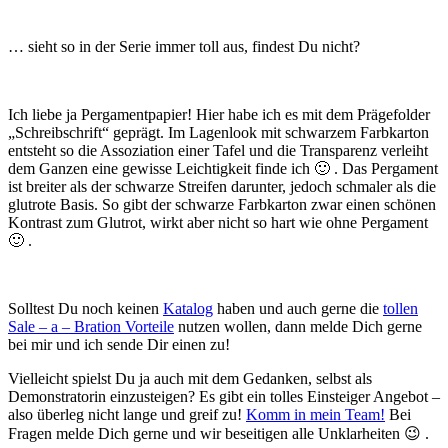
… sieht so in der Serie immer toll aus, findest Du nicht?
Ich liebe ja Pergamentpapier! Hier habe ich es mit dem Prägefolder
„Schreibschrift“ geprägt. Im Lagenlook mit schwarzem Farbkarton
entsteht so die Assoziation einer Tafel und die Transparenz verleiht
dem Ganzen eine gewisse Leichtigkeit finde ich 🙂 . Das Pergament
ist breiter als der schwarze Streifen darunter, jedoch schmaler als die
glutrote Basis. So gibt der schwarze Farbkarton zwar einen schönen
Kontrast zum Glutrot, wirkt aber nicht so hart wie ohne Pergament
🙂 .
Solltest Du noch keinen
Katalog
haben und auch gerne die
tollen
Sale – a – Bration Vorteile
nutzen wollen, dann melde Dich gerne
bei mir und ich sende Dir einen zu!
Vielleicht spielst Du ja auch mit dem Gedanken, selbst als
Demonstratorin einzusteigen? Es gibt ein tolles Einsteiger Angebot –
also überleg nicht lange und greif zu!
Komm in mein Team!
Bei
Fragen melde Dich gerne und wir beseitigen alle Unklarheiten 😉 .