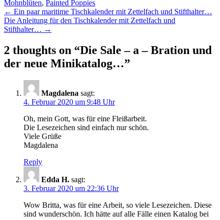
Mohnblüten
,
Painted Poppies
Post
←
Ein paar maritime Tischkalender mit Zettelfach und Stifthalter…
Die Anleitung für den Tischkalender mit Zettelfach und
navigation
Stifthalter…
→
2 thoughts on “
Die Sale – a – Bration und
der neue Minikatalog…
”
Magdalena
sagt:
4. Februar 2020 um 9:48 Uhr
Oh, mein Gott, was für eine Fleißarbeit.
Die Lesezeichen sind einfach nur schön.
Viele Grüße
Magdalena
Reply
Edda H.
sagt:
3. Februar 2020 um 22:36 Uhr
Wow Britta, was für eine Arbeit, so viele Lesezeichen. Diese
sind wunderschön. Ich hätte auf alle Fälle einen Katalog bei