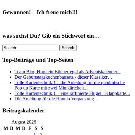
Gewonnen! – Ich freue mich!!!
was suchst Du? Gib ein Stichwort ein…
Top-Beiträge und Top-Seiten
Team Blog Hop: ein Bücherregal als Adventskalender...
Der Geburtstagskuchenbausatz - dieser Klassiker…
Tolle Kartentechnik!!! - die Anleitung für die quadratische
Pop up Karte mit zwei Minikärtchen...
Tolle Kartentechnik!!! - eine raffinierte Flügel - Klappkarte...
Die Anleitung für die Hanuta Verpackung...
Beitragskalender
August 2026
M
D
M
D
F
S
S
1
2