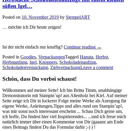
süßen Igel…
Posted on
10. November 2019
by
StempelART
… möchte ich Dir heute zeigen!
„Herbstliche
Ist der nicht einfach nur knuffig?
Continue reading
→
Schokoladenaufzü
Posted in
Goodies
,
Verpackungen
Tagged
Hanuta
,
Herbst
,
mit
Herbstanfang
,
Igel
,
Knoppers
,
Schokoladenaufzug
,
einem
Schokoladenverpackung
,
Ziehverpackung
Leave a comment
kleinen
süßen
Schön, dass Du vorbei schaust!
Igel…“
Willkommen auf meiner Seite! Ich bin Britta Timm, unabhängige
Demonstratorin mit Stampin´up! aus Altenholz bei Kiel. Auf meiner
Seite zeige ich Dir in lockerer Folge meine Werke als Anregung für
eigene Werke, Anleitungen,Tipps und alles rund um Stampin´up!,
was mir sonst noch interessant erscheint ... Schau Dich gerne um,
ich hoffe, Du findest hier viel Inspirierendes... ...und ich freue mich
natürlich immer über einen Kommentar von Dir (gaaanz am Ende
eines Beitrags findest Du das Formular dafür ;-) ) !