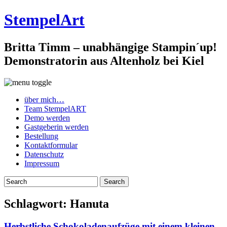
StempelArt
Britta Timm – unabhängige Stampin´up!
Demonstratorin aus Altenholz bei Kiel
über mich…
Team StempelART
Demo werden
Gastgeberin werden
Bestellung
Kontaktformular
Datenschutz
Impressum
Schlagwort:
Hanuta
Herbstliche Schokoladenaufzüge mit einem kleinen