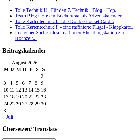
Tolle Technik!!! - Für den 7. Technik - Blog - Hop...
Team Blog Hop: ein Bücherregal als Adventskalender...
Tolle Kartentechnik!!! - die Double Pocket Card...
Tolle Kartentechnik!!! - eine raffinierte Flügel - Klappkarte...
In eigener Sache: diese maritimen Einladungskarten zur
Hochzeit...
Beitragskalender
August 2026
M
D
M
D
F
S
S
1
2
3
4
5
6
7
8
9
10
11
12
13
14
15
16
17
18
19
20
21
22
23
24
25
26
27
28
29
30
31
« Juli
Übersetzen/ Translate