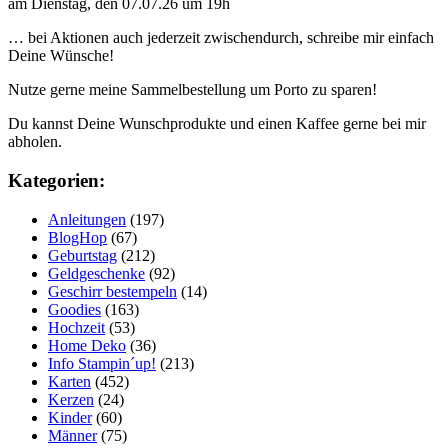
am Dienstag, den 07.07.26 um 19h
… bei Aktionen auch jederzeit zwischendurch, schreibe mir einfach
Deine Wünsche!
Nutze gerne meine Sammelbestellung um Porto zu sparen!
Du kannst Deine Wunschprodukte und einen Kaffee gerne bei mir
abholen.
Kategorien:
Anleitungen
(197)
BlogHop
(67)
Geburtstag
(212)
Geldgeschenke
(92)
Geschirr bestempeln
(14)
Goodies
(163)
Hochzeit
(53)
Home Deko
(36)
Info Stampin´up!
(213)
Karten
(452)
Kerzen
(24)
Kinder
(60)
Männer
(75)