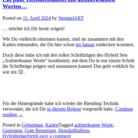
Worten…
Posted on
11. April 2024
by
StempelART
… möchte ich Dir heute zeigen!
Wie Du vielleicht erkennen kannst, sind sie zusammen mit den
Karten entstanden, die Du hier schon
im Januar
entdecken konntest.
Doch diese habe ich mit den tollen Schriftzügen des Hybrid Sets
„Aufmerksame Worte“ kombiniert, mit dem Du in nur einem Schritt
die Schriftzüge prägen und ausstanzen kannst! Das geht wirklich fix
wie nix 😉 .
Für die Hintergründe habe ich wieder die Blending Technik
verwendet, die ich Dir
in diesem Beitrag
vorgestellt habe.
Continue
„Ein
reading
→
paar
Posted in
Geburtstag
,
Karten
Tagged
aufmerksame Worte
,
Heissluftballons
Genesung
,
Gute Besserung
,
Heissluftballons
,
mit
Hybridprägeform
Leave a comment
aufmerksamen