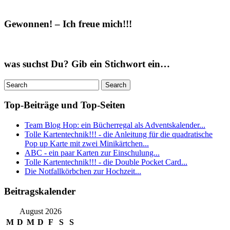
Gewonnen! – Ich freue mich!!!
was suchst Du? Gib ein Stichwort ein…
Top-Beiträge und Top-Seiten
Team Blog Hop: ein Bücherregal als Adventskalender...
Tolle Kartentechnik!!! - die Anleitung für die quadratische
Pop up Karte mit zwei Minikärtchen...
ABC - ein paar Karten zur Einschulung...
Tolle Kartentechnik!!! - die Double Pocket Card...
Die Notfallkörbchen zur Hochzeit...
Beitragskalender
August 2026
M
D
M
D
F
S
S