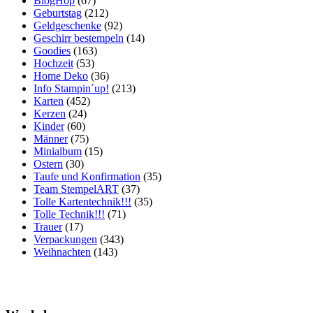
BlogHop
(67)
Geburtstag
(212)
Geldgeschenke
(92)
Geschirr bestempeln
(14)
Goodies
(163)
Hochzeit
(53)
Home Deko
(36)
Info Stampin´up!
(213)
Karten
(452)
Kerzen
(24)
Kinder
(60)
Männer
(75)
Minialbum
(15)
Ostern
(30)
Taufe und Konfirmation
(35)
Team StempelART
(37)
Tolle Kartentechnik!!!
(35)
Tolle Technik!!!
(71)
Trauer
(17)
Verpackungen
(343)
Weihnachten
(143)