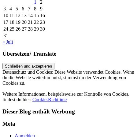
1
2
3
4
5
6
7
8
9
10
11
12
13
14
15
16
17
18
19
20
21
22
23
24
25
26
27
28
29
30
31
« Juli
Übersetzen/ Translate
Datenschutz und Cookies: Diese Website verwendet Cookies. Wenn
du die Website weiterhin nutzt, stimmst du der Verwendung von
Cookies zu.
Weitere Informationen, beispielsweise zur Kontrolle von Cookies,
findest du hier:
Cookie-Richtlinie
Dieser Blog enthält Werbung
Meta
Anmelden