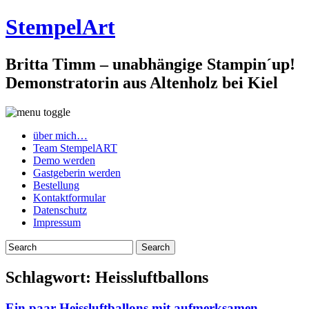
StempelArt
Britta Timm – unabhängige Stampin´up!
Demonstratorin aus Altenholz bei Kiel
über mich…
Team StempelART
Demo werden
Gastgeberin werden
Bestellung
Kontaktformular
Datenschutz
Impressum
Schlagwort:
Heissluftballons
Ein paar Heissluftballons mit aufmerksamen