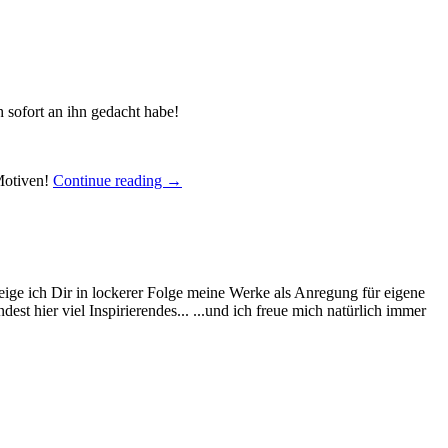
h sofort an ihn gedacht habe!
„Zum
 Motiven!
Continue reading
→
bestandenen
Angelschein:
diese
Pop
up
Panel
eige ich Dir in lockerer Folge meine Werke als Anregung für eigene
Card
st hier viel Inspirierendes... ...und ich freue mich natürlich immer
mit
dem
Angler
und
Fischen
aus
„Pieceful