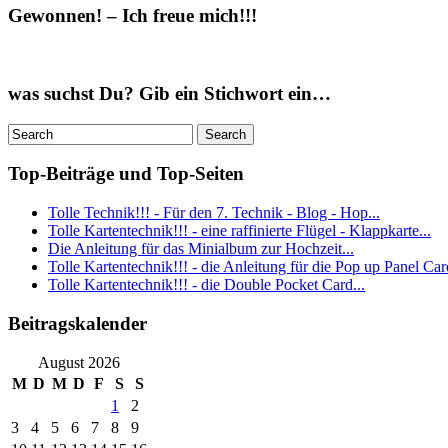
Gewonnen! – Ich freue mich!!!
was suchst Du? Gib ein Stichwort ein…
Top-Beiträge und Top-Seiten
Tolle Technik!!! - Für den 7. Technik - Blog - Hop...
Tolle Kartentechnik!!! - eine raffinierte Flügel - Klappkarte...
Die Anleitung für das Minialbum zur Hochzeit...
Tolle Kartentechnik!!! - die Anleitung für die Pop up Panel Card
Tolle Kartentechnik!!! - die Double Pocket Card...
Beitragskalender
August 2026
M
D
M
D
F
S
S
1
2
3
4
5
6
7
8
9