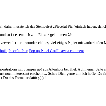
n!, daher musste ich das Stempelset „Pieceful Pier“einfach haben, da ic
und so ist es endlich zum Einsatz gekommen 😉 .
verwendet – ein wunderschönes, vielseitiges Papier mit zauberhaften
hnik
,
Pieceful Pier
,
Pop up Panel Card
Leave a comment
stratorin mit Stampin´up! aus Altenholz bei Kiel. Auf meiner Seite z
 noch interessant erscheint ... Schau Dich gerne um, ich hoffe, Du finde
 Du das Formular dafür ;-) ) !