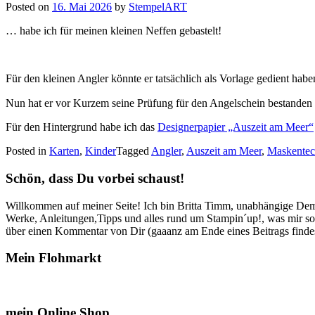
Posted on
16. Mai 2026
by
StempelART
… habe ich für meinen kleinen Neffen gebastelt!
Für den kleinen Angler könnte er tatsächlich als Vorlage gedient habe
Nun hat er vor Kurzem seine Prüfung für den Angelschein bestanden 
Für den Hintergrund habe ich das
Designerpapier „Auszeit am Meer“
Posted in
Karten
,
Kinder
Tagged
Angler
,
Auszeit am Meer
,
Maskentec
Schön, dass Du vorbei schaust!
Willkommen auf meiner Seite! Ich bin Britta Timm, unabhängige Demon
Werke, Anleitungen,Tipps und alles rund um Stampin´up!, was mir sonst
über einen Kommentar von Dir (gaaanz am Ende eines Beitrags findest
Mein Flohmarkt
mein Online Shop