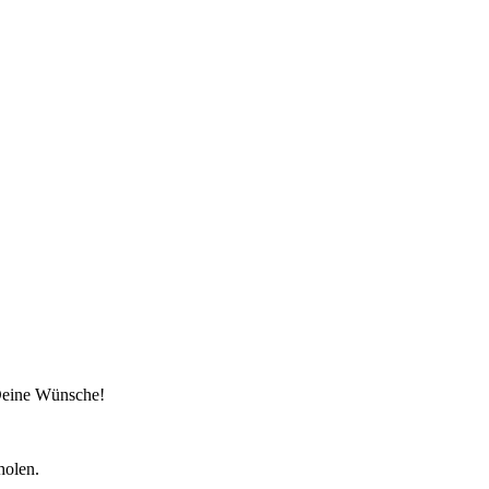
 Deine Wünsche!
holen.