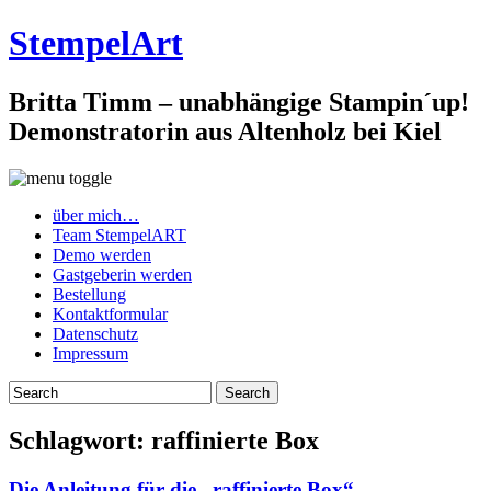
StempelArt
Britta Timm – unabhängige Stampin´up!
Demonstratorin aus Altenholz bei Kiel
über mich…
Team StempelART
Demo werden
Gastgeberin werden
Bestellung
Kontaktformular
Datenschutz
Impressum
Schlagwort:
raffinierte Box
Die Anleitung für die „raffinierte Box“…