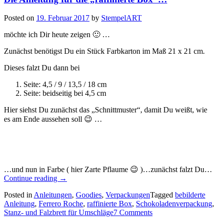
Posted on
19. Februar 2017
by
StempelART
möchte ich Dir heute zeigen 🙂 …
Zunächst benötigst Du ein Stück Farbkarton im Maß 21 x 21 cm.
Dieses falzt Du dann bei
Seite: 4,5 / 9 / 13,5 / 18 cm
Seite: beidseitig bei 4,5 cm
Hier siehst Du zunächst das „Schnittmuster“, damit Du weißt, wie
es am Ende aussehen soll 😉 …
…und nun in Farbe ( hier Zarte Pflaume 😉 )…zunächst falzt Du…
„Die
Continue reading
→
Anleitung
Posted in
Anleitungen
,
Goodies
,
Verpackungen
Tagged
bebilderte
für
Anleitung
,
Ferrero Roche
,
raffinierte Box
,
Schokoladenverpackung
,
die
Stanz- und Falzbrett für Umschläge
7 Comments
„raffinierte