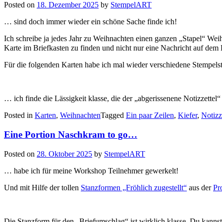
Posted on
18. Dezember 2025
by
StempelART
… sind doch immer wieder ein schöne Sache finde ich!
Ich schreibe ja jedes Jahr zu Weihnachten einen ganzen „Stapel“ Wei
Karte im Briefkasten zu finden und nicht nur eine Nachricht auf dem
Für die folgenden Karten habe ich mal wieder verschiedene Stempel
… ich finde die Lässigkeit klasse, die der „abgerissenene Notizzettel“
Posted in
Karten
,
Weihnachten
Tagged
Ein paar Zeilen
,
Kiefer
,
Notizz
Eine Portion Naschkram to go…
Posted on
28. Oktober 2025
by
StempelART
… habe ich für meine Workshop Teilnehmer gewerkelt!
Und mit Hilfe der tollen
Stanzformen „Fröhlich zugestellt“
aus der
Pr
Die Stanzform für den „Briefumschlag“ ist wirklich klasse, Du kann