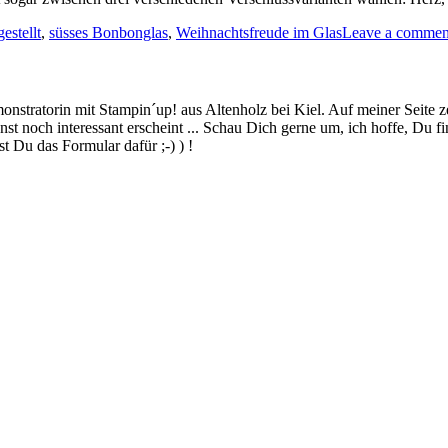
estellt
,
süsses Bonbonglas
,
Weihnachtsfreude im Glas
Leave a commen
stratorin mit Stampin´up! aus Altenholz bei Kiel. Auf meiner Seite z
 noch interessant erscheint ... Schau Dich gerne um, ich hoffe, Du finde
 Du das Formular dafür ;-) ) !