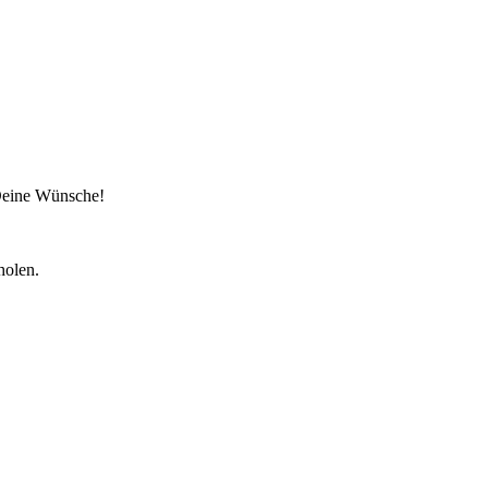
 Deine Wünsche!
holen.