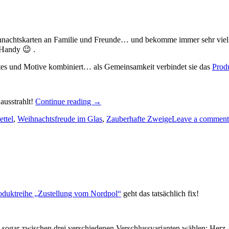
hnachtskarten an Familie und Freunde… und bekomme immer sehr viel er
 Handy 😉 .
stes und Motive kombiniert… als Gemeinsamkeit verbindet sie das
Prod
„Ein
 ausstrahlt!
Continue reading
→
paar
ettel
,
Weihnachtsfreude im Glas
,
Zauberhafte Zweige
Leave a comment
Zeilen
zu
Weihnachten…“
oduktreihe „Zustellung vom Nordpol“
geht das tatsächlich fix!
st sogar zwischen drei verschiedenen Verschlussvarianten wählen: Herz