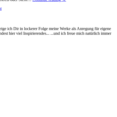
Portion
t
Naschkram
to
go…“
eige ich Dir in lockerer Folge meine Werke als Anregung für eigene
st hier viel Inspirierendes... ...und ich freue mich natürlich immer