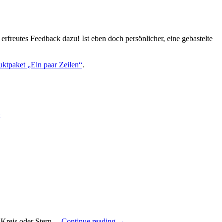
freutes Feedback dazu! Ist eben doch persönlicher, eine gebastelte
uktpaket „Ein paar Zeilen“
.
„Eine
, Kreis oder Stern…
Continue reading
→