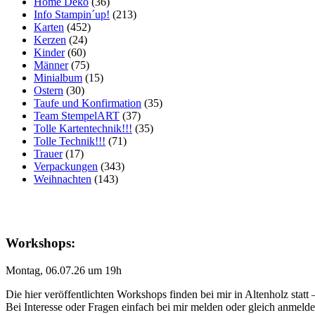
Home Deko
(36)
Info Stampin´up!
(213)
Karten
(452)
Kerzen
(24)
Kinder
(60)
Männer
(75)
Minialbum
(15)
Ostern
(30)
Taufe und Konfirmation
(35)
Team StempelART
(37)
Tolle Kartentechnik!!!
(35)
Tolle Technik!!!
(71)
Trauer
(17)
Verpackungen
(343)
Weihnachten
(143)
Workshops:
Montag, 06.07.26 um 19h
Die hier veröffentlichten Workshops finden bei mir in Altenholz statt
Bei Interesse oder Fragen einfach bei mir melden oder gleich anmeld