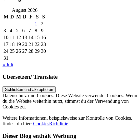
August 2026
M
D
M
D
F
S
S
1
2
3
4
5
6
7
8
9
10
11
12
13
14
15
16
17
18
19
20
21
22
23
24
25
26
27
28
29
30
31
« Juli
Übersetzen/ Translate
Datenschutz und Cookies: Diese Website verwendet Cookies. Wenn
du die Website weiterhin nutzt, stimmst du der Verwendung von
Cookies zu.
Weitere Informationen, beispielsweise zur Kontrolle von Cookies,
findest du hier:
Cookie-Richtlinie
Dieser Blog enthält Werbung