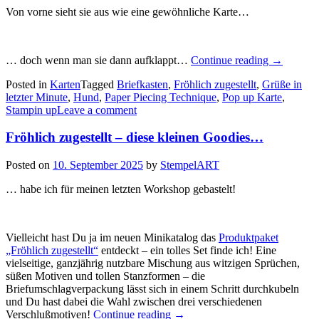
Von vorne sieht sie aus wie eine gewöhnliche Karte…
„Fröhlich
… doch wenn man sie dann aufklappt…
Continue reading
→
zugestellt!
Posted in
Karten
Tagged
Briefkasten
,
Fröhlich zugestellt
,
Grüße in
–
letzter Minute
,
Hund
,
Paper Piecing Technique
,
Pop up Karte
,
diese
Stampin up
Leave a comment
raffinierte
Pop
Fröhlich zugestellt – diese kleinen Goodies…
–
up
Karte
Posted on
10. September 2025
by
StempelART
mit
zwei
… habe ich für meinen letzten Workshop gebastelt!
beweglich
Elemente
Vielleicht hast Du ja im neuen Minikatalog das
Produktpaket
„Fröhlich zugestellt“
entdeckt – ein tolles Set finde ich! Eine
vielseitige, ganzjährig nutzbare Mischung aus witzigen Sprüchen,
süßen Motiven und tollen Stanzformen – die
Briefumschlagverpackung lässt sich in einem Schritt durchkubeln
und Du hast dabei die Wahl zwischen drei verschiedenen
„Fröhlich
Verschlußmotiven!
Continue reading
→