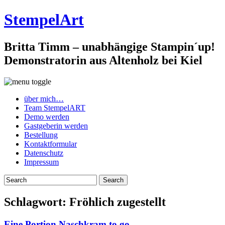
StempelArt
Britta Timm – unabhängige Stampin´up!
Demonstratorin aus Altenholz bei Kiel
über mich…
Team StempelART
Demo werden
Gastgeberin werden
Bestellung
Kontaktformular
Datenschutz
Impressum
Schlagwort:
Fröhlich zugestellt
Eine Portion Naschkram to go…