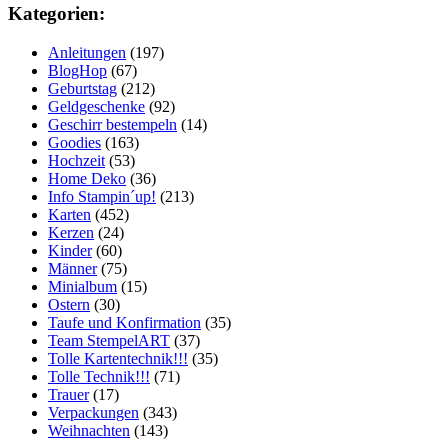
Kategorien:
Anleitungen
(197)
BlogHop
(67)
Geburtstag
(212)
Geldgeschenke
(92)
Geschirr bestempeln
(14)
Goodies
(163)
Hochzeit
(53)
Home Deko
(36)
Info Stampin´up!
(213)
Karten
(452)
Kerzen
(24)
Kinder
(60)
Männer
(75)
Minialbum
(15)
Ostern
(30)
Taufe und Konfirmation
(35)
Team StempelART
(37)
Tolle Kartentechnik!!!
(35)
Tolle Technik!!!
(71)
Trauer
(17)
Verpackungen
(343)
Weihnachten
(143)