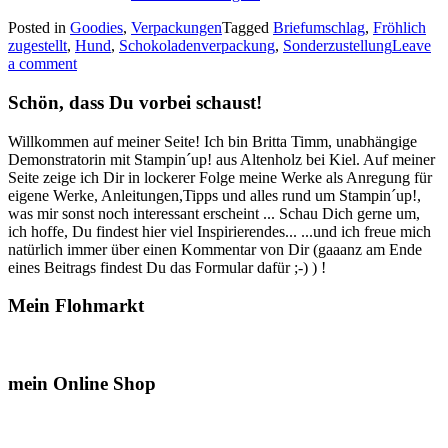
zugestellt
Posted in
Goodies
,
Verpackungen
Tagged
Briefumschlag
,
Fröhlich
–
zugestellt
,
Hund
,
Schokoladenverpackung
,
Sonderzustellung
Leave
diese
a comment
kleinen
Goodies…“
Schön, dass Du vorbei schaust!
Willkommen auf meiner Seite! Ich bin Britta Timm, unabhängige
Demonstratorin mit Stampin´up! aus Altenholz bei Kiel. Auf meiner
Seite zeige ich Dir in lockerer Folge meine Werke als Anregung für
eigene Werke, Anleitungen,Tipps und alles rund um Stampin´up!,
was mir sonst noch interessant erscheint ... Schau Dich gerne um,
ich hoffe, Du findest hier viel Inspirierendes... ...und ich freue mich
natürlich immer über einen Kommentar von Dir (gaaanz am Ende
eines Beitrags findest Du das Formular dafür ;-) ) !
Mein Flohmarkt
mein Online Shop