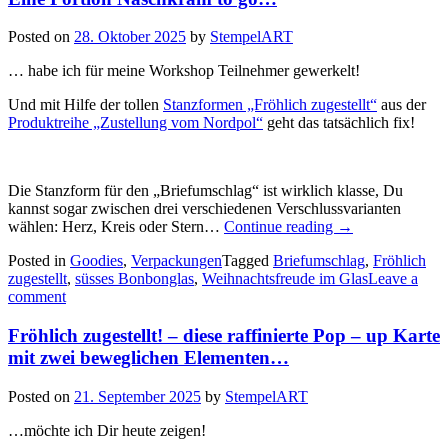
Posted on
28. Oktober 2025
by
StempelART
… habe ich für meine Workshop Teilnehmer gewerkelt!
Und mit Hilfe der tollen
Stanzformen „Fröhlich zugestellt“
aus der
Produktreihe „Zustellung vom Nordpol“
geht das tatsächlich fix!
Die Stanzform für den „Briefumschlag“ ist wirklich klasse, Du
kannst sogar zwischen drei verschiedenen Verschlussvarianten
„Eine
wählen: Herz, Kreis oder Stern…
Continue reading
→
Portion
Posted in
Goodies
,
Verpackungen
Tagged
Briefumschlag
,
Fröhlich
Naschkram
zugestellt
,
süsses Bonbonglas
,
Weihnachtsfreude im Glas
Leave a
to
comment
go…“
Fröhlich zugestellt! – diese raffinierte Pop – up Karte
mit zwei beweglichen Elementen…
Posted on
21. September 2025
by
StempelART
…möchte ich Dir heute zeigen!