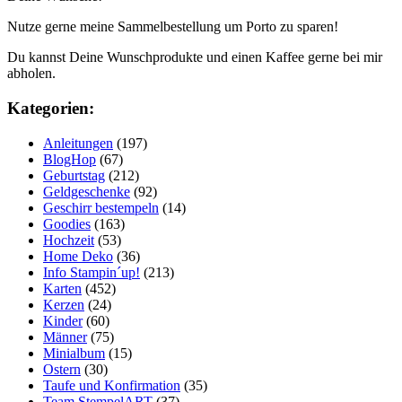
Nutze gerne meine Sammelbestellung um Porto zu sparen!
Du kannst Deine Wunschprodukte und einen Kaffee gerne bei mir
abholen.
Kategorien:
Anleitungen
(197)
BlogHop
(67)
Geburtstag
(212)
Geldgeschenke
(92)
Geschirr bestempeln
(14)
Goodies
(163)
Hochzeit
(53)
Home Deko
(36)
Info Stampin´up!
(213)
Karten
(452)
Kerzen
(24)
Kinder
(60)
Männer
(75)
Minialbum
(15)
Ostern
(30)
Taufe und Konfirmation
(35)
Team StempelART
(37)