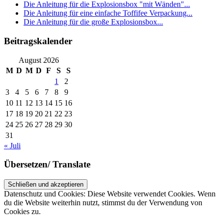
Die Anleitung für die Explosionsbox "mit Wänden"...
Die Anleitung für eine einfache Toffifee Verpackung...
Die Anleitung für die große Explosionsbox...
Beitragskalender
August 2026
M
D
M
D
F
S
S
1
2
3
4
5
6
7
8
9
10
11
12
13
14
15
16
17
18
19
20
21
22
23
24
25
26
27
28
29
30
31
« Juli
Übersetzen/ Translate
Datenschutz und Cookies: Diese Website verwendet Cookies. Wenn
du die Website weiterhin nutzt, stimmst du der Verwendung von
Cookies zu.