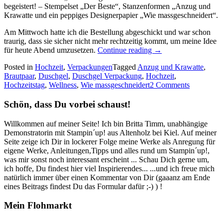
begeistert! – Stempelset „Der Beste“, Stanzenformen „Anzug und
Krawatte und ein peppiges Designerpapier „Wie massgeschneidert“.
Am Mittwoch hatte ich die Bestellung abgeschickt und war schon
traurig, dass sie sicher nicht mehr rechtzeitig kommt, um meine Idee
„Selbstschließende
für heute Abend umzusetzen.
Continue reading
→
Duschgel
Posted in
Hochzeit
,
Verpackungen
Tagged
Anzug und Krawatte
,
Verpackung:
Brautpaar
,
Duschgel
,
Duschgel Verpackung
,
Hochzeit
,
zur
Hochzeitstag
,
Wellness
,
Wie massgeschneidert
2 Comments
Hochzeit…“
Schön, dass Du vorbei schaust!
Willkommen auf meiner Seite! Ich bin Britta Timm, unabhängige
Demonstratorin mit Stampin´up! aus Altenholz bei Kiel. Auf meiner
Seite zeige ich Dir in lockerer Folge meine Werke als Anregung für
eigene Werke, Anleitungen,Tipps und alles rund um Stampin´up!,
was mir sonst noch interessant erscheint ... Schau Dich gerne um,
ich hoffe, Du findest hier viel Inspirierendes... ...und ich freue mich
natürlich immer über einen Kommentar von Dir (gaaanz am Ende
eines Beitrags findest Du das Formular dafür ;-) ) !
Mein Flohmarkt