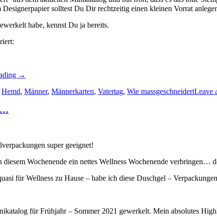
esignerpapier solltest Du Dir rechtzeitig einen kleinen Vorrat anlegen
gewerkelt habe, kennst Du ja bereits.
iert:
„Eine
eading
→
Männerkarte
,
Hemd
zum
,
Männer
,
Männerkarten
,
Vatertag
,
Wie massgeschneidert
Leave 
Ausziehen…“
it…
lverpackungen super geeignet!
 an diesem Wochenende ein nettes Wellness Wochenende verbringen… do
– quasi für Wellness zu Hause – habe ich diese Duschgel – Verpackunge
atalog für Frühjahr – Sommer 2021 gewerkelt. Mein absolutes Highli