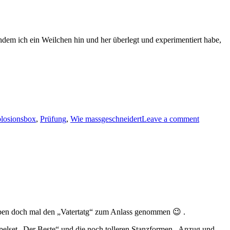
dem ich ein Weilchen hin und her überlegt und experimentiert habe,
losionsbox
,
Prüfung
,
Wie massgeschneidert
Leave a comment
 eben doch mal den „Vatertatg“ zum Anlass genommen 😉 .
empelset „Der Beste“ und die noch tolleren Stanzformen „Anzug und