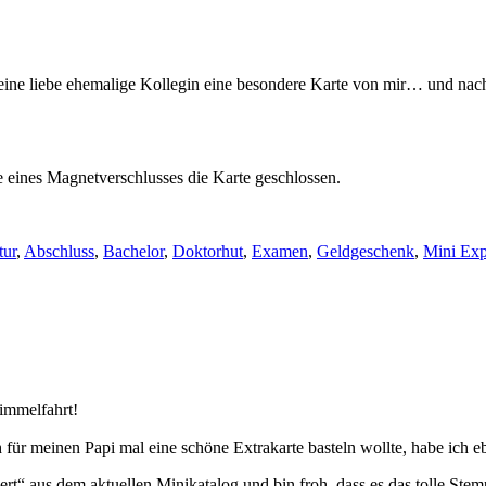
eine liebe ehemalige Kollegin eine besondere Karte von mir… und nach
fe eines Magnetverschlusses die Karte geschlossen.
tur
,
Abschluss
,
Bachelor
,
Doktorhut
,
Examen
,
Geldgeschenk
,
Mini Exp
Himmelfahrt!
 für meinen Papi mal eine schöne Extrakarte basteln wollte, habe ich
ert“ aus dem aktuellen Minikatalog und bin froh, dass es das tolle St