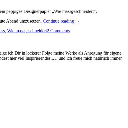
 ein peppiges Designerpapier „Wie massgeschneidert“.
„Selbstschließende
heute Abend umzusetzen.
Continue reading
→
Duschgel
ess
,
Wie massgeschneidert
2 Comments
Verpackung:
zur
Hochzeit…“
eige ich Dir in lockerer Folge meine Werke als Anregung für eigene
st hier viel Inspirierendes... ...und ich freue mich natürlich immer