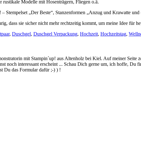
 rustikale Modelle mit Hosenträgern, Fliegen o.ä.
rt! – Stempelset „Der Beste“, Stanzenformen „Anzug und Krawatte und
rig, dass sie sicher nicht mehr rechtzeitig kommt, um meine Idee für 
tpaar
,
Duschgel
,
Duschgel Verpackung
,
Hochzeit
,
Hochzeitstag
,
Welln
stratorin mit Stampin´up! aus Altenholz bei Kiel. Auf meiner Seite z
 noch interessant erscheint ... Schau Dich gerne um, ich hoffe, Du finde
 Du das Formular dafür ;-) ) !