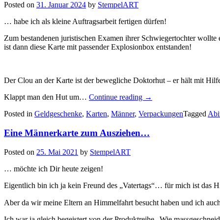
Posted on
31. Januar 2024
by
StempelART
… habe ich als kleine Auftragsarbeit fertigen dürfen!
Zum bestandenen juristischen Examen ihrer Schwiegertochter wollte 
ist dann diese Karte mit passender Explosionbox entstanden!
Der Clou an der Karte ist der bewegliche Doktorhut – er hält mit Hil
„Zur
Klappt man den Hut um…
Continue reading
→
bestandenen
Posted in
Geldgeschenke
,
Karten
,
Männer
,
Verpackungen
Tagged
Abi
Prüfung:
eine
Eine Männerkarte zum Ausziehen…
Karte
und
eine
Posted on
25. Mai 2021
by
StempelART
kleine
Explosionsbox
… möchte ich Dir heute zeigen!
„Doktorhut“…“
Eigentlich bin ich ja kein Freund des „Vatertags“… für mich ist das 
Aber da wir meine Eltern an Himmelfahrt besucht haben und ich auch
Ich war ja gleich begeistert von der Produktreihe „Wie massgeschneid