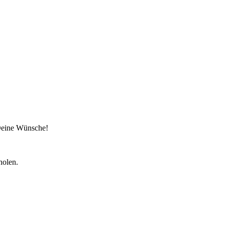
 Deine Wünsche!
holen.