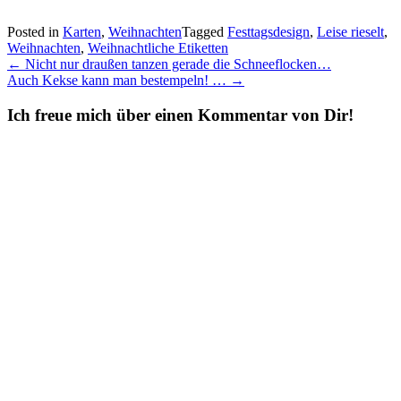
Posted in
Karten
,
Weihnachten
Tagged
Festtagsdesign
,
Leise rieselt
,
Weihnachten
,
Weihnachtliche Etiketten
Post
←
Nicht nur draußen tanzen gerade die Schneeflocken…
Auch Kekse kann man bestempeln! …
→
navigation
Ich freue mich über einen Kommentar von Dir!