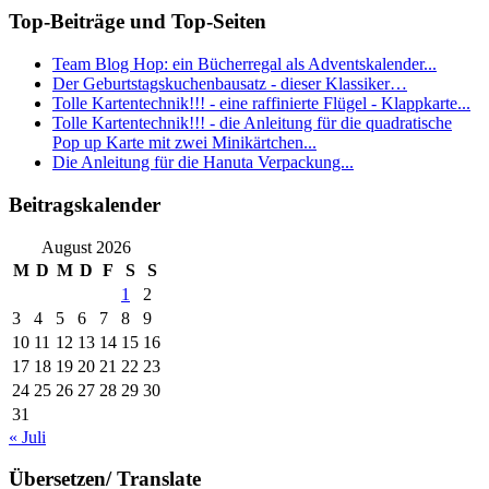
Top-Beiträge und Top-Seiten
Team Blog Hop: ein Bücherregal als Adventskalender...
Der Geburtstagskuchenbausatz - dieser Klassiker…
Tolle Kartentechnik!!! - eine raffinierte Flügel - Klappkarte...
Tolle Kartentechnik!!! - die Anleitung für die quadratische
Pop up Karte mit zwei Minikärtchen...
Die Anleitung für die Hanuta Verpackung...
Beitragskalender
August 2026
M
D
M
D
F
S
S
1
2
3
4
5
6
7
8
9
10
11
12
13
14
15
16
17
18
19
20
21
22
23
24
25
26
27
28
29
30
31
« Juli
Übersetzen/ Translate