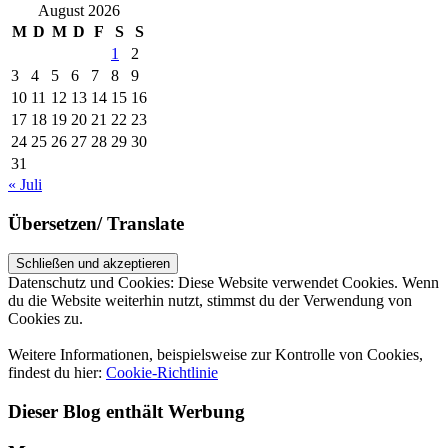
August 2026
M
D
M
D
F
S
S
1
2
3
4
5
6
7
8
9
10
11
12
13
14
15
16
17
18
19
20
21
22
23
24
25
26
27
28
29
30
31
« Juli
Übersetzen/ Translate
Datenschutz und Cookies: Diese Website verwendet Cookies. Wenn
du die Website weiterhin nutzt, stimmst du der Verwendung von
Cookies zu.
Weitere Informationen, beispielsweise zur Kontrolle von Cookies,
findest du hier:
Cookie-Richtlinie
Dieser Blog enthält Werbung