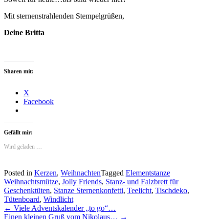
Mit sternenstrahlenden Stempelgrüßen,
Deine Britta
Sharen mit:
X
Facebook
Gefällt mir:
Wird geladen …
Posted in
Kerzen
,
Weihnachten
Tagged
Elementstanze
Weihnachtsmütze
,
Jolly Friends
,
Stanz- und Falzbrett für
Geschenktüten
,
Stanze Sternenkonfetti
,
Teelicht
,
Tischdeko
,
Tütenboard
,
Windlicht
Post
←
Viele Adventskalender „to go“…
Einen kleinen Gruß vom Nikolaus…
→