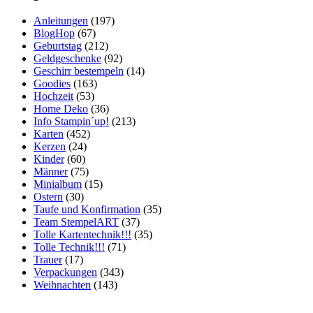
Anleitungen
(197)
BlogHop
(67)
Geburtstag
(212)
Geldgeschenke
(92)
Geschirr bestempeln
(14)
Goodies
(163)
Hochzeit
(53)
Home Deko
(36)
Info Stampin´up!
(213)
Karten
(452)
Kerzen
(24)
Kinder
(60)
Männer
(75)
Minialbum
(15)
Ostern
(30)
Taufe und Konfirmation
(35)
Team StempelART
(37)
Tolle Kartentechnik!!!
(35)
Tolle Technik!!!
(71)
Trauer
(17)
Verpackungen
(343)
Weihnachten
(143)