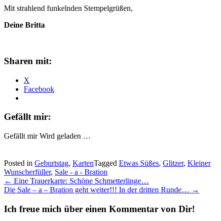
Mit strahlend funkelnden Stempelgrüßen,
Deine Britta
Sharen mit:
X
Facebook
Gefällt mir:
Gefällt mir
Wird geladen …
Posted in
Geburtstag
,
Karten
Tagged
Etwas Süßes
,
Glitzer
,
Kleiner
Wunscherfüller
,
Sale - a - Bration
Post
←
Eine Trauerkarte: Schöne Schmetterlinge…
Die Sale – a – Bration geht weiter!!! In der dritten Runde…
→
navigation
Ich freue mich über einen Kommentar von Dir!