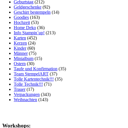
Geburtstag
(212)
Geldgeschenke
(92)
Geschirr bestempeln
(14)
Goodies
(163)
Hochzeit
(53)
Home Deko
(36)
Info Stampin´up!
(213)
Karten
(452)
Kerzen
(24)
Kinder
(60)
Männer
(75)
Minialbum
(15)
Ostern
(30)
Taufe und Konfirmation
(35)
Team StempelART
(37)
Tolle Kartentechnik!!!
(35)
Tolle Technik!!!
(71)
Trauer
(17)
Verpackungen
(343)
Weihnachten
(143)
Workshops: