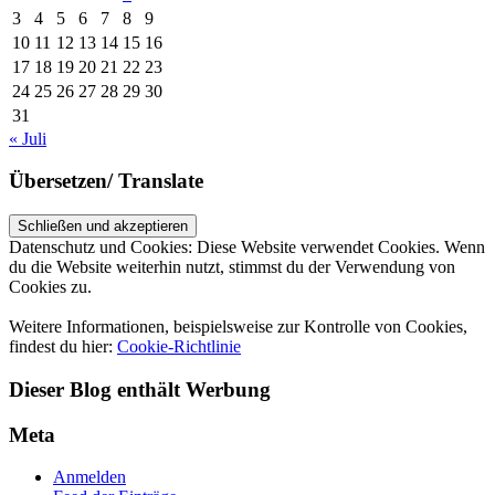
3
4
5
6
7
8
9
10
11
12
13
14
15
16
17
18
19
20
21
22
23
24
25
26
27
28
29
30
31
« Juli
Übersetzen/ Translate
Datenschutz und Cookies: Diese Website verwendet Cookies. Wenn
du die Website weiterhin nutzt, stimmst du der Verwendung von
Cookies zu.
Weitere Informationen, beispielsweise zur Kontrolle von Cookies,
findest du hier:
Cookie-Richtlinie
Dieser Blog enthält Werbung
Meta
Anmelden