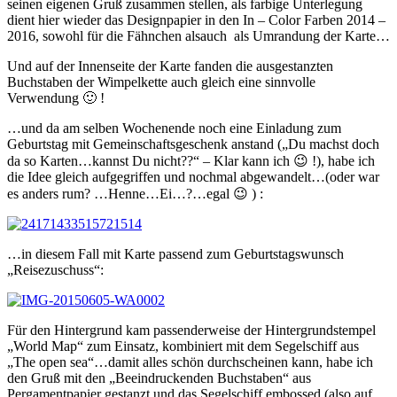
seinen eigenen Gruß zusammen stellen, als farbige Unterlegung
dient hier wieder das Designpapier in den In – Color Farben 2014 –
2016, sowohl für die Fähnchen alsauch als Umrandung der Karte…
Und auf der Innenseite der Karte fanden die ausgestanzten
Buchstaben der Wimpelkette auch gleich eine sinnvolle
Verwendung 🙂 !
…und da am selben Wochenende noch eine Einladung zum
Geburtstag mit Gemeinschaftsgeschenk anstand („Du machst doch
da so Karten…kannst Du nicht??“ – Klar kann ich 😉 !), habe ich
die Idee gleich aufgegriffen und nochmal abgewandelt…(oder war
es anders rum? …Henne…Ei…?…egal 😉 ) :
…in diesem Fall mit Karte passend zum Geburtstagswunsch
„Reisezuschuss“:
Für den Hintergrund kam passenderweise der Hintergrundstempel
„World Map“ zum Einsatz, kombiniert mit dem Segelschiff aus
„The open sea“…damit alles schön durchscheinen kann, habe ich
den Gruß mit den „Beeindruckenden Buchstaben“ aus
Pergamentpapier gestanzt und das Segelschiff embossed (also auf