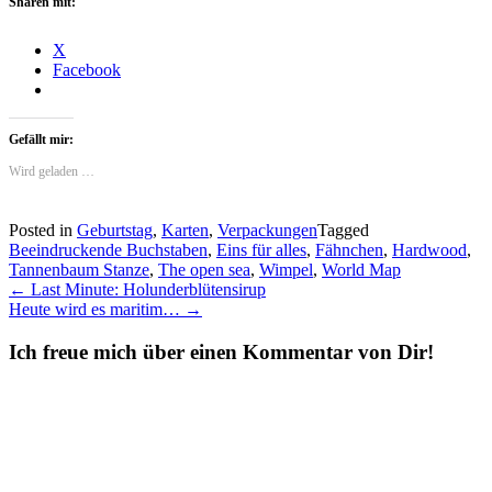
Sharen mit:
X
Facebook
Gefällt mir:
Wird geladen …
Posted in
Geburtstag
,
Karten
,
Verpackungen
Tagged
Beeindruckende Buchstaben
,
Eins für alles
,
Fähnchen
,
Hardwood
,
Tannenbaum Stanze
,
The open sea
,
Wimpel
,
World Map
Post
←
Last Minute: Holunderblütensirup
Heute wird es maritim…
→
navigation
Ich freue mich über einen Kommentar von Dir!