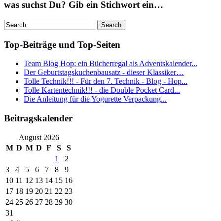
was suchst Du? Gib ein Stichwort ein…
Top-Beiträge und Top-Seiten
Team Blog Hop: ein Bücherregal als Adventskalender...
Der Geburtstagskuchenbausatz - dieser Klassiker…
Tolle Technik!!! - Für den 7. Technik - Blog - Hop...
Tolle Kartentechnik!!! - die Double Pocket Card...
Die Anleitung für die Yogurette Verpackung...
Beitragskalender
August 2026
M
D
M
D
F
S
S
1
2
3
4
5
6
7
8
9
10
11
12
13
14
15
16
17
18
19
20
21
22
23
24
25
26
27
28
29
30
31