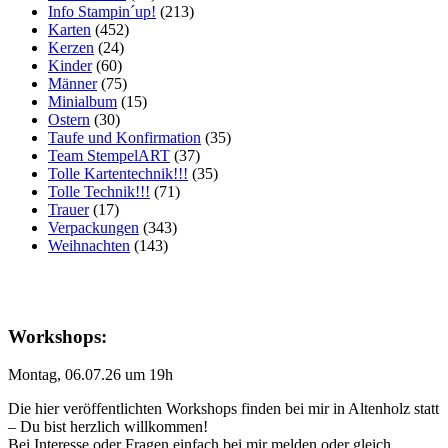
Info Stampin´up!
(213)
Karten
(452)
Kerzen
(24)
Kinder
(60)
Männer
(75)
Minialbum
(15)
Ostern
(30)
Taufe und Konfirmation
(35)
Team StempelART
(37)
Tolle Kartentechnik!!!
(35)
Tolle Technik!!!
(71)
Trauer
(17)
Verpackungen
(343)
Weihnachten
(143)
Workshops:
Montag, 06.07.26 um 19h
Die hier veröffentlichten Workshops finden bei mir in Altenholz statt
– Du bist herzlich willkommen!
Bei Interesse oder Fragen einfach bei mir melden oder gleich