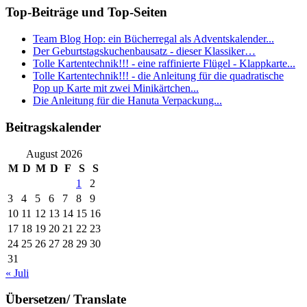
Top-Beiträge und Top-Seiten
Team Blog Hop: ein Bücherregal als Adventskalender...
Der Geburtstagskuchenbausatz - dieser Klassiker…
Tolle Kartentechnik!!! - eine raffinierte Flügel - Klappkarte...
Tolle Kartentechnik!!! - die Anleitung für die quadratische
Pop up Karte mit zwei Minikärtchen...
Die Anleitung für die Hanuta Verpackung...
Beitragskalender
August 2026
M
D
M
D
F
S
S
1
2
3
4
5
6
7
8
9
10
11
12
13
14
15
16
17
18
19
20
21
22
23
24
25
26
27
28
29
30
31
« Juli
Übersetzen/ Translate