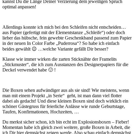
kannst Du die Länge Deiner Verzierung dem jeweiligen Spruch
optimal anpassen!
Allerdings konnte ich mich bei den Schleifen nicht entscheiden…
aus Papier (gefertigt mit der Elementstanze „Schleife“) oder doch
lieber das hübsche, fein gewebte Geschenkband passend zum Papier
in der neuen In Color Farbe „Puderrosa“? So habe ich einfach
beides gewählt 😉 …welche Variante gefällt Dir besser?
Klasse wie immer wirken die zarten Sticknähte der Framelits
„Stickmuster“, die ich zum Ausstanzen des Designerpapiers für die
Deckel verwendet habe 🙂 !
Die Boxen sehen aufwändiger aus als sie sind! Wie meistens, wenn
man mit einem Projekt „in Serie“ geht, ist man dann viel flotter
dabei als gedacht! Und diese kleinen Boxen sind doch wirklich ein
schöner Gästegruss für feierliche Anlässe wie runde Geburtstage,
Taufen, Konfirmationen, Hochzeiten, …
Du merkst sicher schon, ich bin echt im Explosionsboxen – Fieber!
Momentan habe ich gleich zwei weitere, große Boxen in Arbeit, die
ich Dir hier demnächst zeigen werde. Also schau einfach demnächst