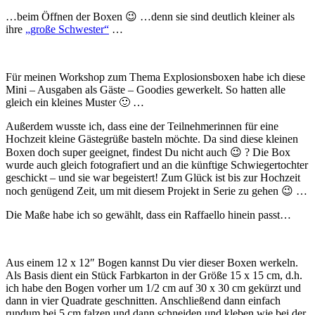
…beim Öffnen der Boxen 😉 …denn sie sind deutlich kleiner als
ihre
„große Schwester“
…
Für meinen Workshop zum Thema Explosionsboxen habe ich diese
Mini – Ausgaben als Gäste – Goodies gewerkelt. So hatten alle
gleich ein kleines Muster 🙂 …
Außerdem wusste ich, dass eine der Teilnehmerinnen
für eine
Hochzeit kleine Gästegrüße basteln möchte. Da sind diese kleinen
Boxen doch super geeignet, findest Du nicht auch 😉 ? Die Box
wurde auch gleich fotografiert und an die künftige Schwiegertochter
geschickt – und sie war begeistert! Zum Glück ist bis zur Hochzeit
noch genügend Zeit, um mit diesem Projekt in Serie zu gehen 😉 …
Die Maße habe ich so gewählt, dass ein Raffaello hinein passt…
Aus einem 12 x 12″ Bogen kannst Du vier dieser Boxen werkeln.
Als Basis dient ein Stück Farbkarton in der Größe 15 x 15 cm, d.h.
ich habe den Bogen vorher um 1/2 cm auf 30 x 30 cm gekürzt und
dann in vier Quadrate geschnitten. Anschließend dann einfach
rundum bei 5 cm falzen und dann schneiden und kleben wie bei der