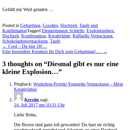
Gefällt mir
Wird geladen …
Posted in
Geburtstag
,
Goodies
,
Hochzeit
,
Taufe und
Konfirmation
Tagged
Elementstanze Schleife
,
Explosionsbox
,
Hochzeit
,
Konfirmation
,
Kreativkiste
,
Raffaello Verpackung
,
Schokoladenverpackung
,
Taufe
Post
←
Cool – Du bist 18!…
Eine besondere Kreation für Dich zum Geburtstag!….
→
navigation
3 thoughts on “
Diesmal gibt es nur eine
kleine Explosion…
”
Pingback:
Workshop-Projekt Yogurette-Verpackung – Mein
Kreativlabor
Kerstin
sagt:
24. Juli 2017 um 10:31 Uhr
Liebe Britta,
Die Boxen sind ganz toll geworden! Du hast sie richtig
geschmackvoll gestaltet und dekoriert, zu einer Hochzeit