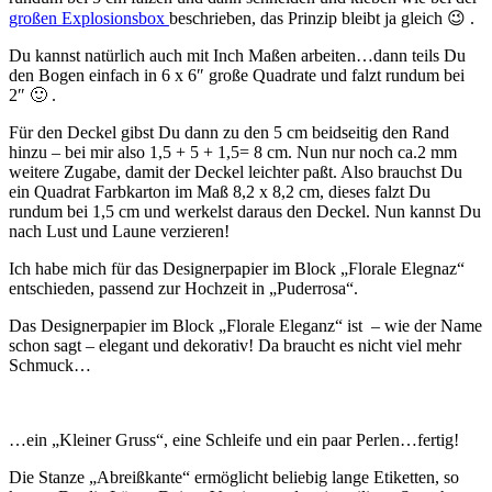
großen Explosionsbox
beschrieben, das Prinzip bleibt ja gleich 😉 .
Du kannst natürlich auch mit Inch Maßen arbeiten…dann teils Du
den Bogen einfach in 6 x 6″ große Quadrate und falzt rundum bei
2″ 🙂 .
Für den Deckel gibst Du dann zu den 5 cm beidseitig den Rand
hinzu – bei mir also 1,5 + 5 + 1,5= 8 cm. Nun nur noch ca.2 mm
weitere Zugabe, damit der Deckel leichter paßt. Also brauchst Du
ein Quadrat Farbkarton im Maß 8,2 x 8,2 cm, dieses falzt Du
rundum bei 1,5 cm und werkelst daraus den Deckel. Nun kannst Du
nach Lust und Laune verzieren!
Ich habe mich für das Designerpapier im Block „Florale Elegnaz“
entschieden, passend zur Hochzeit in „Puderrosa“.
Das Designerpapier im Block „Florale Eleganz“ ist – wie der Name
schon sagt – elegant und dekorativ! Da braucht es nicht viel mehr
Schmuck…
…ein „Kleiner Gruss“, eine Schleife und ein paar Perlen…fertig!
Die Stanze „Abreißkante“ ermöglicht beliebig lange Etiketten, so