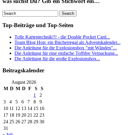
was suchst Du? Gib ein Stichwort ein…
Top-Beiträge und Top-Seiten
Tolle Kartentechnik!!! - die Double Pocket Card...
Team Blog Hop: ein Bücherregal als Adventskalender...
Die Anleitung für die Explosionsbox "mit Wänden"...
Die Anleitung für eine einfache Toffifee Verpackung...
Die Anleitung für die große Explosionsbox...
Beitragskalender
August 2026
M
D
M
D
F
S
S
1
2
3
4
5
6
7
8
9
10
11
12
13
14
15
16
17
18
19
20
21
22
23
24
25
26
27
28
29
30
31
« Juli