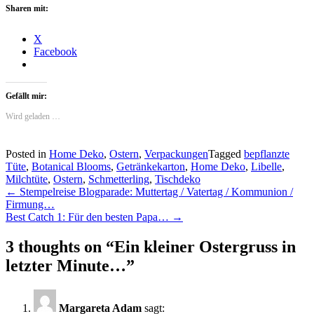
Sharen mit:
X
Facebook
Gefällt mir:
Wird geladen …
Posted in
Home Deko
,
Ostern
,
Verpackungen
Tagged
bepflanzte
Tüte
,
Botanical Blooms
,
Getränkekarton
,
Home Deko
,
Libelle
,
Milchtüte
,
Ostern
,
Schmetterling
,
Tischdeko
Post
←
Stempelreise Blogparade: Muttertag / Vatertag / Kommunion /
Firmung…
navigation
Best Catch 1: Für den besten Papa…
→
3 thoughts on “
Ein kleiner Ostergruss in
letzter Minute…
”
Margareta Adam
sagt: