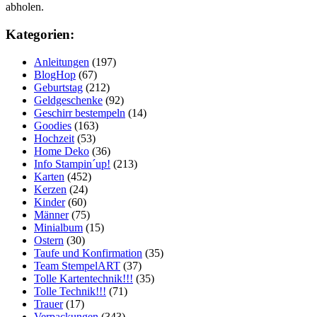
abholen.
Kategorien:
Anleitungen
(197)
BlogHop
(67)
Geburtstag
(212)
Geldgeschenke
(92)
Geschirr bestempeln
(14)
Goodies
(163)
Hochzeit
(53)
Home Deko
(36)
Info Stampin´up!
(213)
Karten
(452)
Kerzen
(24)
Kinder
(60)
Männer
(75)
Minialbum
(15)
Ostern
(30)
Taufe und Konfirmation
(35)
Team StempelART
(37)
Tolle Kartentechnik!!!
(35)
Tolle Technik!!!
(71)
Trauer
(17)
Verpackungen
(343)