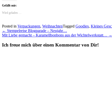
Gefällt mir:
Wird geladen …
Posted in
Verpackungen
,
Weihnachten
Tagged
Goodies
,
Kleines Ges
Post
←
Stempelreise Blogparade – Neujahr…
Mit Liebe gemacht – Karamellbonbons aus der Wichtelwerkstatt…
navigation
Ich freue mich über einen Kommentar von Dir!