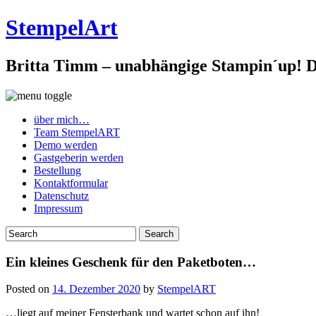
StempelArt
Britta Timm – unabhängige Stampin´up! De
über mich…
Team StempelART
Demo werden
Gastgeberin werden
Bestellung
Kontaktformular
Datenschutz
Impressum
Ein kleines Geschenk für den Paketboten…
Posted on
14. Dezember 2020
by
StempelART
…liegt auf meiner Fensterbank und wartet schon auf ihn!