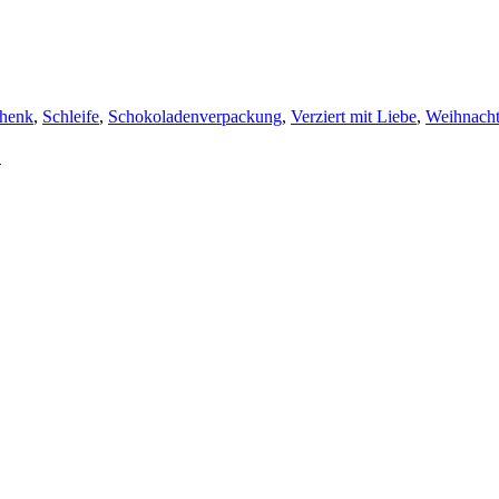
chenk
,
Schleife
,
Schokoladenverpackung
,
Verziert mit Liebe
,
Weihnach
→