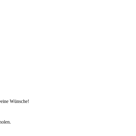
 Deine Wünsche!
holen.