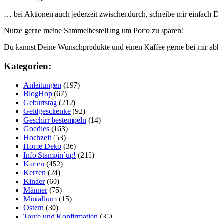
… bei Aktionen auch jederzeit zwischendurch, schreibe mir einfach
Nutze gerne meine Sammelbestellung um Porto zu sparen!
Du kannst Deine Wunschprodukte und einen Kaffee gerne bei mir ab
Kategorien:
Anleitungen
(197)
BlogHop
(67)
Geburtstag
(212)
Geldgeschenke
(92)
Geschirr bestempeln
(14)
Goodies
(163)
Hochzeit
(53)
Home Deko
(36)
Info Stampin´up!
(213)
Karten
(452)
Kerzen
(24)
Kinder
(60)
Männer
(75)
Minialbum
(15)
Ostern
(30)
Taufe und Konfirmation
(35)