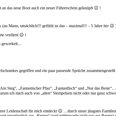
 an das neue Boot auch ein neuer Führerschein geknüpft 😉 !
(au Mann, tatsächlich!!! gefühlt ist das – maximal!!! – 5 Jahre her 😉 
te verdient 😉 !
en gewerkelt…
lschrankes gegriffen und ein paar passende Sprüche zusammengestellt 
„Am Steg“, „Fantastischer Pfau“, „Fantastfisch“ und „Nur das Beste“… 
rum ich mich auch von „alten“ Stempelsets nicht oder nur ganz schwer
tere Leidenschaft für mich entdeckt 😉 …durch unser jüngstes Familie
d ursprünglich aus „Resten“ (und mittlerweile nicht nur aus Resten)