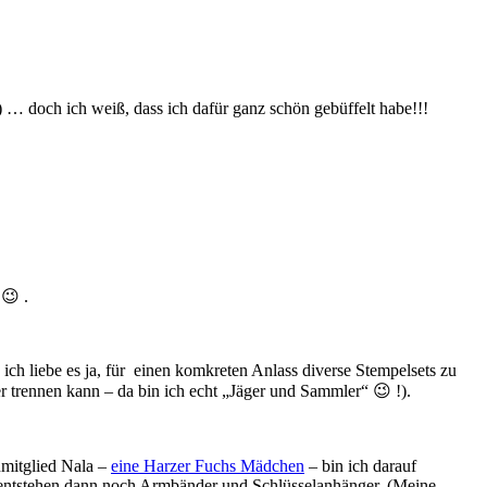
) … doch ich weiß, dass ich dafür ganz schön gebüffelt habe!!!
😉 .
ich liebe es ja, für einen komkreten Anlass diverse Stempelsets zu
 trennen kann – da bin ich echt „Jäger und Sammler“ 😉 !).
nmitglied Nala –
eine Harzer Fuchs Mädchen
– bin ich darauf
 entstehen dann noch Armbänder und Schlüsselanhänger. (Meine