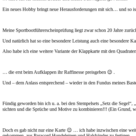
Ein neues Hobby bringt neue Herausforderungen mit sich… und so ist
Meine Sportbootführerscheinprüfung liegt zwar schon 20 Jahre zurück 
Und natürlich hat so eine besondere Leistung auch eine besondere Kar
Also habe ich eine weitere Variante der Klappkarte mit den Quadrat
… die erst beim Aufklappen ihr Raffinesse preisgeben 😉 .
Und – dem Anlass entsprechend – wieder in den Fundus meines Baste
Fündig geworden bin ich u. a. bei den Stempelsets „Setz die Segel“, 
sichten und die Sprüche und Motive zu kombinieren!!! (Ein Grund, wa
Doch es gab nicht nur eine Karte 😉 … ich habe inzwischen eine wei
gekommen, aus Paracord Hundeleinen und Halsbänder zu fertigen… un