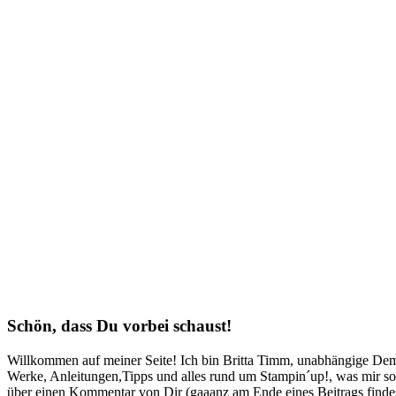
Schön, dass Du vorbei schaust!
Willkommen auf meiner Seite! Ich bin Britta Timm, unabhängige Demon
Werke, Anleitungen,Tipps und alles rund um Stampin´up!, was mir sonst
über einen Kommentar von Dir (gaaanz am Ende eines Beitrags findest