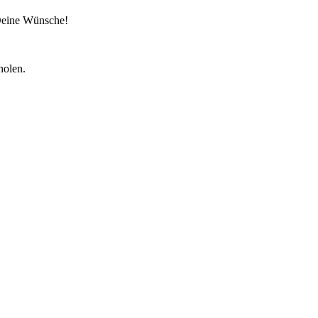
 Deine Wünsche!
holen.