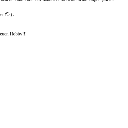
r 🙂 ) .
neuen Hobby!!!