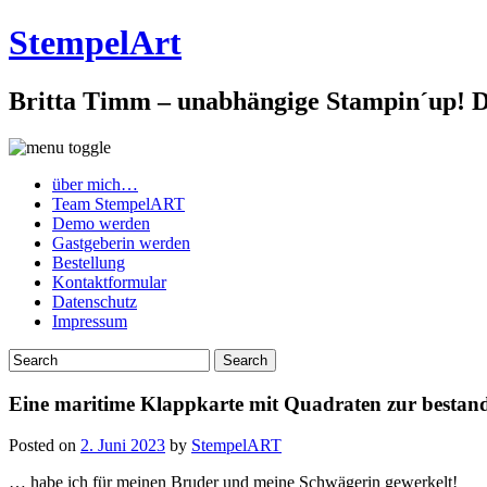
StempelArt
Britta Timm – unabhängige Stampin´up! De
über mich…
Team StempelART
Demo werden
Gastgeberin werden
Bestellung
Kontaktformular
Datenschutz
Impressum
Eine maritime Klappkarte mit Quadraten zur besta
Posted on
2. Juni 2023
by
StempelART
… habe ich für meinen Bruder und meine Schwägerin gewerkelt!