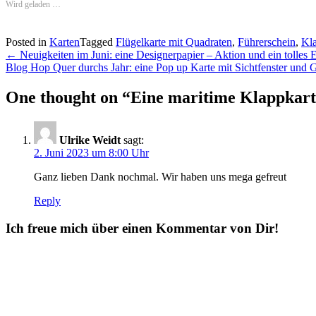
Wird geladen …
Posted in
Karten
Tagged
Flügelkarte mit Quadraten
,
Führerschein
,
Kla
Post
←
Neuigkeiten im Juni: eine Designerpapier – Aktion und ein tolles
Blog Hop Quer durchs Jahr: eine Pop up Karte mit Sichtfenster und
navigation
One thought on “
Eine maritime Klappkart
Ulrike Weidt
sagt:
2. Juni 2023 um 8:00 Uhr
Ganz lieben Dank nochmal. Wir haben uns mega gefreut
Reply
Ich freue mich über einen Kommentar von Dir!