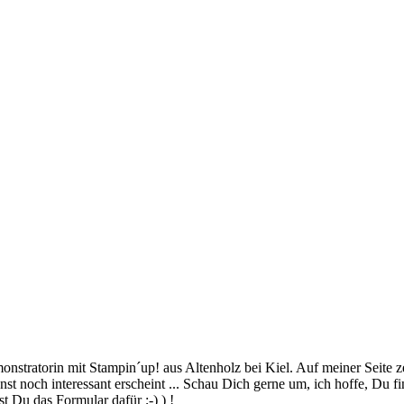
stratorin mit Stampin´up! aus Altenholz bei Kiel. Auf meiner Seite z
 noch interessant erscheint ... Schau Dich gerne um, ich hoffe, Du finde
 Du das Formular dafür ;-) ) !