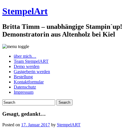
StempelArt
Britta Timm – unabhängige Stampin´up!
Demonstratorin aus Altenholz bei Kiel
über mich…
Team StempelART
Demo werden
Gastgeberin werden
Bestellung
Kontaktformular
Datenschutz
Impressum
Gesagt, gedankt…
Posted on
17. Januar 2017
by
StempelART