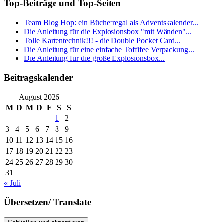
Top-Beiträge und Top-Seiten
Team Blog Hop: ein Bücherregal als Adventskalender...
Die Anleitung für die Explosionsbox "mit Wänden"...
Tolle Kartentechnik!!! - die Double Pocket Card...
Die Anleitung für eine einfache Toffifee Verpackung...
Die Anleitung für die große Explosionsbox...
Beitragskalender
August 2026
M
D
M
D
F
S
S
1
2
3
4
5
6
7
8
9
10
11
12
13
14
15
16
17
18
19
20
21
22
23
24
25
26
27
28
29
30
31
« Juli
Übersetzen/ Translate