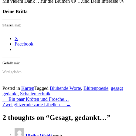
Mit vielem Dank …für die Blumen 😉 …und Dein Interesse 🙂 ,
Deine Britta
Sharen mit:
X
Facebook
Gefällt mir:
Wird geladen …
Posted in
Karten
Tagged
Blühende Worte
,
Blütenpoesie
,
gesagt
gedankt
,
Schattentechnik
Post
←
Ein paar Kröten und Frösche…
Zwei glitzernde zarte Libellen…
→
navigation
2 thoughts on “
Gesagt, gedankt…
”
Ulrike Weidt
sagt: