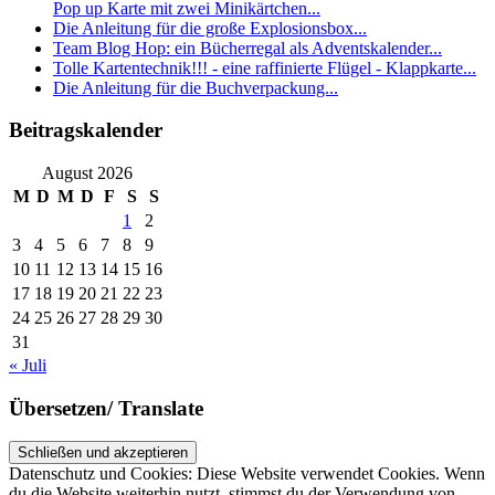
Pop up Karte mit zwei Minikärtchen...
Die Anleitung für die große Explosionsbox...
Team Blog Hop: ein Bücherregal als Adventskalender...
Tolle Kartentechnik!!! - eine raffinierte Flügel - Klappkarte...
Die Anleitung für die Buchverpackung...
Beitragskalender
August 2026
M
D
M
D
F
S
S
1
2
3
4
5
6
7
8
9
10
11
12
13
14
15
16
17
18
19
20
21
22
23
24
25
26
27
28
29
30
31
« Juli
Übersetzen/ Translate
Datenschutz und Cookies: Diese Website verwendet Cookies. Wenn
du die Website weiterhin nutzt, stimmst du der Verwendung von