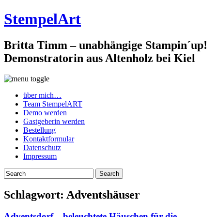
StempelArt
Britta Timm – unabhängige Stampin´up!
Demonstratorin aus Altenholz bei Kiel
über mich…
Team StempelART
Demo werden
Gastgeberin werden
Bestellung
Kontaktformular
Datenschutz
Impressum
Schlagwort:
Adventshäuser
Adventsdorf – beleuchtete Häuschen für die