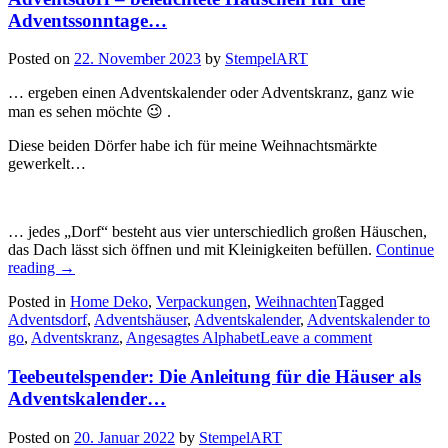
Adventssonntage…
Posted on
22. November 2023
by
StempelART
… ergeben einen Adventskalender oder Adventskranz, ganz wie
man es sehen möchte 😉 .
Diese beiden Dörfer habe ich für meine Weihnachtsmärkte
gewerkelt…
… jedes „Dorf“ besteht aus vier unterschiedlich großen Häuschen,
das Dach lässt sich öffnen und mit Kleinigkeiten befüllen.
Continue
„Adventsdorf
reading
→
–
Posted in
Home Deko
,
Verpackungen
,
Weihnachten
Tagged
beleuchtete
Adventsdorf
,
Adventshäuser
,
Adventskalender
,
Adventskalender to
Häuschen
go
,
Adventskranz
,
Angesagtes Alphabet
Leave a comment
für
die
Teebeutelspender: Die Anleitung für die Häuser als
Adventssonntage…“
Adventskalender…
Posted on
20. Januar 2022
by
StempelART