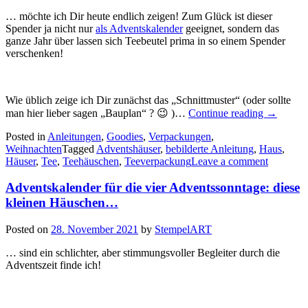
… möchte ich Dir heute endlich zeigen! Zum Glück ist dieser
Spender ja nicht nur
als Adventskalender
geeignet, sondern das
ganze Jahr über lassen sich Teebeutel prima in so einem Spender
verschenken!
Wie üblich zeige ich Dir zunächst das „Schnittmuster“ (oder sollte
„Teebeute
man hier lieber sagen „Bauplan“ ? 😉 )…
Continue reading
→
Die
Posted in
Anleitungen
,
Goodies
,
Verpackungen
,
Anleitun
Weihnachten
Tagged
Adventshäuser
,
bebilderte Anleitung
,
Haus
für
,
Häuser
,
Tee
,
Teehäuschen
,
Teeverpackung
Leave a comment
die
Häuser
als
Adventskalender für die vier Adventssonntage: diese
Adventsk
kleinen Häuschen…
Posted on
28. November 2021
by
StempelART
… sind ein schlichter, aber stimmungsvoller Begleiter durch die
Adventszeit finde ich!