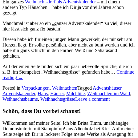
Ein ganzes
Weihnachtsdorf als Adventskalender
– mit einem
anderen Typ Häuschen – habe ich Dir ja vor drei Jahren schon
gezeigt.
Manchmal ist aber so ein „ganzer Adventskalender“ zu viel, dieser
hier lässt sich ganz fix basteln!
Diesen habe ich für einen jungen Mann gewerkelt, der mir sehr am
Herzen liegt. Er sollte persönlich, aber nicht zu bunt werden und ich
habe ihn ganz schlicht in den Farben Weiß und Saharasand
gehalten.
Auf der einen Seite finden sich ein paar liebevolle Sprüche, die ich
z. B. im Stempelset „Weihnachtsgrüsse“ gefunden habe…
Continue
„Adventskalender
reading
→
für
Posted in
Verpackungen
,
Weihnachten
Tagged
Adventshäuser
,
die
Adventskalender
,
Haus
,
Häuser
,
Milchtüte
,
Weihnachten im Wald
,
vier
Weihnachtsbäume
,
Weihnachtsgrüsse
Leave a comment
Adventssonntage:
diese
Schön, dass Du vorbei schaust!
kleinen
Häuschen…“
Willkommen auf meiner Seite! Ich bin Britta Timm, unabhängige
Demonstratorin mit Stampin´up! aus Altenholz bei Kiel. Auf meiner
Seite zeige ich Dir in lockerer Folge meine Werke als Anregung für