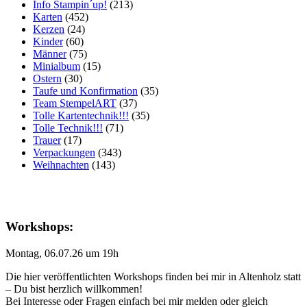
Info Stampin´up!
(213)
Karten
(452)
Kerzen
(24)
Kinder
(60)
Männer
(75)
Minialbum
(15)
Ostern
(30)
Taufe und Konfirmation
(35)
Team StempelART
(37)
Tolle Kartentechnik!!!
(35)
Tolle Technik!!!
(71)
Trauer
(17)
Verpackungen
(343)
Weihnachten
(143)
Workshops:
Montag, 06.07.26 um 19h
Die hier veröffentlichten Workshops finden bei mir in Altenholz statt
– Du bist herzlich willkommen!
Bei Interesse oder Fragen einfach bei mir melden oder gleich