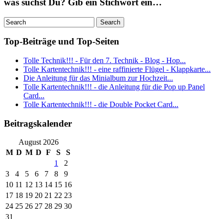
was suchst Du? Gib ein Stichwort ein…
Top-Beiträge und Top-Seiten
Tolle Technik!!! - Für den 7. Technik - Blog - Hop...
Tolle Kartentechnik!!! - eine raffinierte Flügel - Klappkarte...
Die Anleitung für das Minialbum zur Hochzeit...
Tolle Kartentechnik!!! - die Anleitung für die Pop up Panel
Card...
Tolle Kartentechnik!!! - die Double Pocket Card...
Beitragskalender
August 2026
M
D
M
D
F
S
S
1
2
3
4
5
6
7
8
9
10
11
12
13
14
15
16
17
18
19
20
21
22
23
24
25
26
27
28
29
30
31