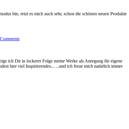
odus bin, reizt es mich auch sehr, schon die schönen neuen Produkte
ele
öne
lons…“
 Comments
eige ich Dir in lockerer Folge meine Werke als Anregung für eigene
st hier viel Inspirierendes... ...und ich freue mich natürlich immer