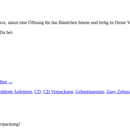
 Box, stanzt eine Öffnung für das Bändchen hinein und fertig ist Deine
Du bei:
„Die
ding
→
Anleitung
bilderte Anleitung
,
CD
,
CD Verpackung
,
Geburtstagsmix
,
Zany Zebras
für
die
CD
Ziehverpackung…“
erpackung!