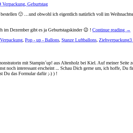
estellen 🙂 …und obwohl ich eigentlich natürlich voll im Weihnachtsm
„Vi
uch im Dezember gibt es ja Geburtstagskinder 😉 !
Continue reading
→
sch
Verpackung
,
Pop - up - Ballons
,
Stanze Luftballons
,
Ziehverpackung
Bal
3
stratorin mit Stampin´up! aus Altenholz bei Kiel. Auf meiner Seite z
 noch interessant erscheint ... Schau Dich gerne um, ich hoffe, Du finde
 Du das Formular dafür ;-) ) !