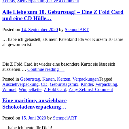
Zebras
,
Ziehverpackung
Leave a comment
CD
Ziehverpackung…“
Alle Liebe zum 10. Geburtstag! – Eine Z Fold Card
und eine CD Hülle…
Posted on
14. September 2020
by
StempelART
… habe ich gebastelt, als mein Patenkind Ida vor Kurzem 10 Jahre
alt geworden ist!
Die Z Fold Card ist wieder eine besondere Karte: sie lässt sich
„Alle
ausziehen!…
Continue reading
→
Liebe
Posted in
Geburtstag
,
Karten
,
Kerzen
,
Verpackungen
Tagged
zum
Ausziehverpackung
,
CD
,
Geburtstagsmix
,
Kinder
,
Verpackung
,
10.
Wimpel
,
Wimpelkette
,
Z Fold Card
,
Zany Zebras
1 Comment
Geburtstag!
–
Eine maritime, ausziehbare
Eine
Z
Schokoladenverpackung…
Fold
Card
Posted on
15. Juni 2020
by
StempelART
und
eine
… habe ich heute für Dich!