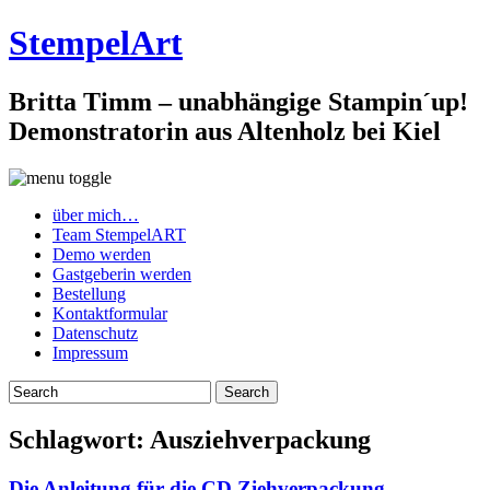
StempelArt
Britta Timm – unabhängige Stampin´up!
Demonstratorin aus Altenholz bei Kiel
über mich…
Team StempelART
Demo werden
Gastgeberin werden
Bestellung
Kontaktformular
Datenschutz
Impressum
Schlagwort:
Ausziehverpackung
Die Anleitung für die CD Ziehverpackung…