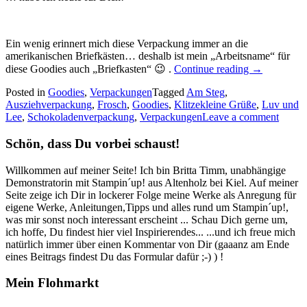
CD
Hülle…“
Ein wenig erinnert mich diese Verpackung immer an die
amerikanischen Briefkästen… deshalb ist mein „Arbeitsname“ für
„Eine
diese Goodies auch „Briefkasten“ 😉 .
Continue reading
→
maritime,
Posted in
Goodies
,
Verpackungen
Tagged
Am Steg
,
ausziehbare
Ausziehverpackung
,
Frosch
,
Goodies
,
Klitzekleine Grüße
Schokolade
,
Luv und
Lee
,
Schokoladenverpackung
,
Verpackungen
Leave a comment
Schön, dass Du vorbei schaust!
Willkommen auf meiner Seite! Ich bin Britta Timm, unabhängige
Demonstratorin mit Stampin´up! aus Altenholz bei Kiel. Auf meiner
Seite zeige ich Dir in lockerer Folge meine Werke als Anregung für
eigene Werke, Anleitungen,Tipps und alles rund um Stampin´up!,
was mir sonst noch interessant erscheint ... Schau Dich gerne um,
ich hoffe, Du findest hier viel Inspirierendes... ...und ich freue mich
natürlich immer über einen Kommentar von Dir (gaaanz am Ende
eines Beitrags findest Du das Formular dafür ;-) ) !
Mein Flohmarkt