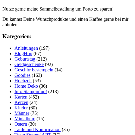
Nutze gerne meine Sammelbestellung um Porto zu sparen!
Du kannst Deine Wunschprodukte und einen Kaffee gerne bei mir
abholen.
Kategorien:
Anleitungen
(197)
BlogHop
(67)
Geburtstag
(212)
Geldgeschenke
(92)
Geschirr bestempeln
(14)
Goodies
(163)
Hochzeit
(53)
Home Deko
(36)
Info Stampin´up!
(213)
Karten
(452)
Kerzen
(24)
Kinder
(60)
Männer
(75)
Minialbum
(15)
Ostern
(30)
Taufe und Konfirmation
(35)
Team StempelART
(37)