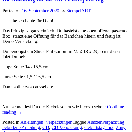
Posted on
16. September 2020
by
StempelART
… habe ich heute für Dich!
Das Prinzip ist ganz einfach: Du bastelst eine oben offene, passende
Box, stanzt eine Öffnung für das Bändchen hinein und fertig ist
Deine Verpackung!
Du benötigst ein Stück Farbkarton im Maß 18 x 29,5 cm, dieses
falzt Du bei:
lange Seite: 14 / 15,5 cm
kurze Seite : 1,5 / 16,5 cm.
Dann sollte es so aussehen:
Nun schneidest Du die Klebelaschen wie hier zu sehen:
Continue
„Die
reading
→
Anleitung
Posted in
Anleitungen
,
Verpackungen
Tagged
Ausziehverpackung
,
für
bebilderte Anleitung
,
CD
,
CD Verpackung
,
Geburtstagsmix
,
Zany
die