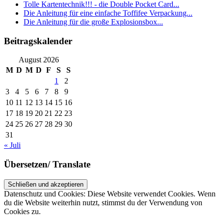
Tolle Kartentechnik!!! - die Double Pocket Card...
Die Anleitung für eine einfache Toffifee Verpackung...
Die Anleitung für die große Explosionsbox...
Beitragskalender
August 2026
M
D
M
D
F
S
S
1
2
3
4
5
6
7
8
9
10
11
12
13
14
15
16
17
18
19
20
21
22
23
24
25
26
27
28
29
30
31
« Juli
Übersetzen/ Translate
Datenschutz und Cookies: Diese Website verwendet Cookies. Wenn
du die Website weiterhin nutzt, stimmst du der Verwendung von
Cookies zu.