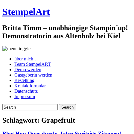
StempelArt
Britta Timm – unabhängige Stampin´up!
Demonstratorin aus Altenholz bei Kiel
über mich…
Team StempelART
Demo werden
Gastgeberin werden
Bestellung
Kontaktformular
Datenschutz
Impressum
Schlagwort:
Grapefruit
Blog Hop Quer durchs Jahr: Spritzige Zitronen! –