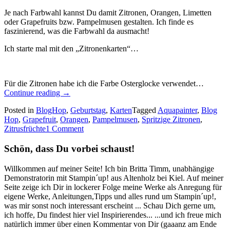
Je nach Farbwahl kannst Du damit Zitronen, Orangen, Limetten
oder Grapefruits bzw. Pampelmusen gestalten. Ich finde es
faszinierend, was die Farbwahl da ausmacht!
Ich starte mal mit den „Zitronenkarten“…
Für die Zitronen habe ich die Farbe Osterglocke verwendet…
„Blog
Continue reading
→
Hop
Posted in
BlogHop
,
Geburtstag
,
Karten
Tagged
Aquapainter
,
Blog
Quer
Hop
,
Grapefruit
,
Orangen
,
Pampelmusen
,
Spritzige Zitronen
,
durchs
Zitrusfrüchte
1 Comment
Jahr:
Spritzige
Schön, dass Du vorbei schaust!
Zitronen!
–
ein
Willkommen auf meiner Seite! Ich bin Britta Timm, unabhängige
paar
Demonstratorin mit Stampin´up! aus Altenholz bei Kiel. Auf meiner
frühlingsfrische
Seite zeige ich Dir in lockerer Folge meine Werke als Anregung für
Karten…“
eigene Werke, Anleitungen,Tipps und alles rund um Stampin´up!,
was mir sonst noch interessant erscheint ... Schau Dich gerne um,
ich hoffe, Du findest hier viel Inspirierendes... ...und ich freue mich
natürlich immer über einen Kommentar von Dir (gaaanz am Ende