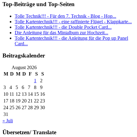
Top-Beiträge und Top-Seiten
Tolle Technik!!! - Für den 7. Technik - Blog - Hop...
Tolle Kartentechnik!!! - eine raffinierte Flügel - Klappkarte...
Tolle Kartentechnik!!! - die Double Pocket Card...
Die Anleitung für das Minialbum zur Hochzeit...
Tolle Kartentechnik!!! - die Anleitung für die Pop up Panel
Card...
Beitragskalender
August 2026
M
D
M
D
F
S
S
1
2
3
4
5
6
7
8
9
10
11
12
13
14
15
16
17
18
19
20
21
22
23
24
25
26
27
28
29
30
31
« Juli
Übersetzen/ Translate