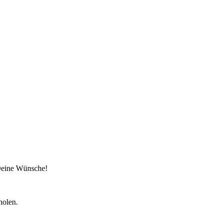
 Deine Wünsche!
holen.