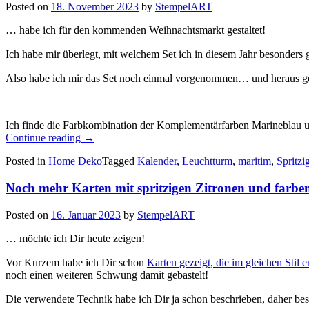
Posted on
18. November 2023
by
StempelART
… habe ich für den kommenden Weihnachtsmarkt gestaltet!
Ich habe mir überlegt, mit welchem Set ich in diesem Jahr besonders 
Also habe ich mir das Set noch einmal vorgenommen… und heraus 
Ich finde die Farbkombination der Komplementärfarben Marineblau un
„Spritzige
Continue reading
→
Zitronen
Posted in
Home Deko
Tagged
Kalender
,
Leuchtturm
,
maritim
,
Spritzi
und
Leuchttürme
Noch mehr Karten mit spritzigen Zitronen und farbe
–
Tischkalender
mit
Posted on
16. Januar 2023
by
StempelART
Zettelfach
und
… möchte ich Dir heute zeigen!
Stifthalter…“
Vor Kurzem habe ich Dir schon
Karten gezeigt, die im gleichen Stil 
noch einen weiteren Schwung damit gebastelt!
Die verwendete Technik habe ich Dir ja schon beschrieben, daher bes