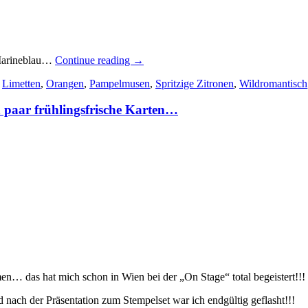
„Noch
 Marineblau…
Continue reading
→
mehr
,
Limetten
,
Orangen
,
Pampelmusen
,
Spritzige Zitronen
,
Wildromantisch
Karten
mit
n paar frühlingsfrische Karten…
spritzigen
Zitronen
und
farbenfrohen
Zitrusfrüchten…“
n… das hat mich schon in Wien bei der „On Stage“ total begeistert!!!
d nach der Präsentation zum Stempelset war ich endgültig geflasht!!!