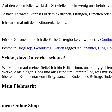
Auf den ersten Blick wirkt das Set vielleicht ein wenig unscheinbar… d
Je nach Farbwahl kannst Du damit Zitronen, Orangen, Limetten oder 
Ich starte mal mit den „Zitronenkarten“…
Für die Zitronen habe ich die Farbe Osterglocke verwendet…
Contin
Posted in
BlogHop
,
Geburtstag
,
Karten
Tagged
Aquapainter
,
Blog Ho
Schön, dass Du vorbei schaust!
Willkommen auf meiner Seite! Ich bin Britta Timm, unabhängige Demon
Werke, Anleitungen,Tipps und alles rund um Stampin´up!, was mir sonst
über einen Kommentar von Dir (gaaanz am Ende eines Beitrags findest
Mein Flohmarkt
mein Online Shop