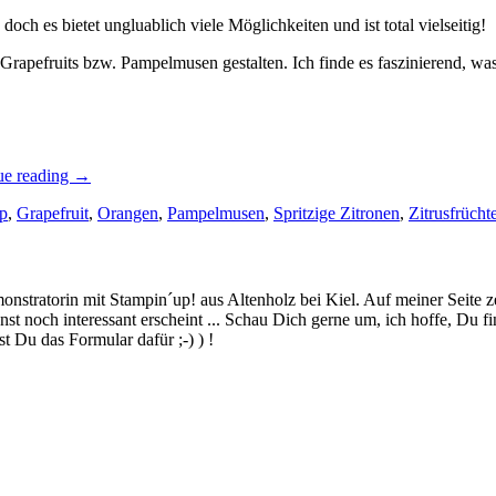
och es bietet ungluablich viele Möglichkeiten und ist total vielseitig!
Grapefruits bzw. Pampelmusen gestalten. Ich finde es faszinierend, wa
„Blog
ue reading
→
Hop
p
,
Grapefruit
,
Orangen
,
Pampelmusen
,
Spritzige Zitronen
,
Zitrusfrücht
Quer
durchs
Jahr:
Spritzige
Zitronen!
stratorin mit Stampin´up! aus Altenholz bei Kiel. Auf meiner Seite z
–
 noch interessant erscheint ... Schau Dich gerne um, ich hoffe, Du finde
ein
 Du das Formular dafür ;-) ) !
paar
frühlingsfrische
Karten…“