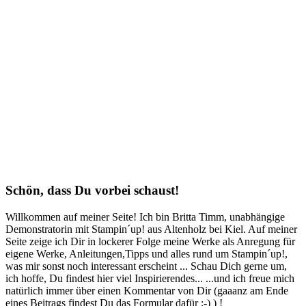
Schön, dass Du vorbei schaust!
Willkommen auf meiner Seite! Ich bin Britta Timm, unabhängige
Demonstratorin mit Stampin´up! aus Altenholz bei Kiel. Auf meiner
Seite zeige ich Dir in lockerer Folge meine Werke als Anregung für
eigene Werke, Anleitungen,Tipps und alles rund um Stampin´up!,
was mir sonst noch interessant erscheint ... Schau Dich gerne um,
ich hoffe, Du findest hier viel Inspirierendes... ...und ich freue mich
natürlich immer über einen Kommentar von Dir (gaaanz am Ende
eines Beitrags findest Du das Formular dafür ;-) ) !