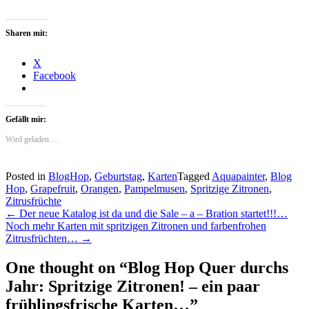
Sharen mit:
X
Facebook
Gefällt mir:
Wird geladen …
Posted in
BlogHop
,
Geburtstag
,
Karten
Tagged
Aquapainter
,
Blog
Hop
,
Grapefruit
,
Orangen
,
Pampelmusen
,
Spritzige Zitronen
,
Zitrusfrüchte
Post
←
Der neue Katalog ist da und die Sale – a – Bration startet!!!…
Noch mehr Karten mit spritzigen Zitronen und farbenfrohen
navigation
Zitrusfrüchten…
→
One thought on “
Blog Hop Quer durchs
Jahr: Spritzige Zitronen! – ein paar
frühlingsfrische Karten…
”