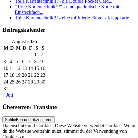
Tolle Kartentechnik!!! - die Double Pocket Card...
"Tolle Kartentechnik!!!" - eine quadratische Karte mit
Einsteckfach...
Tolle Kartentechnik!!! - eine raffinierte Flügel - Klappkarte...
Beitragskalender
August 2026
M
D
M
D
F
S
S
1
2
3
4
5
6
7
8
9
10
11
12
13
14
15
16
17
18
19
20
21
22
23
24
25
26
27
28
29
30
31
« Juli
Übersetzen/ Translate
Datenschutz und Cookies: Diese Website verwendet Cookies. Wenn
du die Website weiterhin nutzt, stimmst du der Verwendung von
Cookies zu.