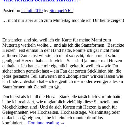
Posted on
2. Juli 2019
by
StempelART
… nicht nur aber auch zum Muttertag möchte ich Dir heute zeigen!
Entstanden sind sie, weil ich ein Karte für meine Mami zum
Muttertag werkeln wollte… und als ich die Stanzformen „Bestickte
Herzen“ erst einmal in der Hand hatte, konnte ich gar nicht mehr
aufhören! Zunächst wusste ich nicht so recht, ob ich nicht schon
genügend Herzen habe… in vielen Sets sind ja immer mal Herzen
enthalten. Ich hatte sie mir eigentlich gekauft, weil ich – wie Du
sicher schon gemerkt hast – ein Fan der zarten Sticklinien bin, die
jedes gestanzte Teil aufwerten und „kompletter“ wirken lassen wie
ich finde… deshalb habe ich eigentlich mehr oder weniger alles an
Stanzformen mit Ziernähten 😉 .
Doch erst als ich all die Herz – Stanzteile tatsächlich vor mir hatte
habe ich realisiert, wie unglaublich vielfältig diese Stanzteile und
Möglichkeiten sind! Und da sich Karten mit Herzen ja auch für
Gelegenheiten wie Hochzeiten, Hochzeitstage, Valentinstag oder
einfach so 😉 eignen, habe ich einfach munter drauf los
„Viele
kombiniert…
Continue reading
→
herzlich