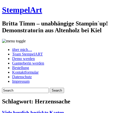
StempelArt
Britta Timm – unabhängige Stampin´up!
Demonstratorin aus Altenholz bei Kiel
über mich…
Team StempelART
Demo werden
Gastgeberin werden
Bestellung
Kontaktformular
Datenschutz
Impressum
Schlagwort:
Herzenssache
Viele herzlich bestickte Karten…