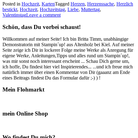
Posted in
Hochzeit
,
Karten
Tagged
Herzen
,
Herzenssache
,
Herzlich
bestickte
bestickt
,
Hochzeit
,
Hochzeitstag
,
Liebe
,
Muttertag
,
Karten…“
Valentinstag
Leave a comment
Schön, dass Du vorbei schaust!
Willkommen auf meiner Seite! Ich bin Britta Timm, unabhängige
Demonstratorin mit Stampin´up! aus Altenholz bei Kiel. Auf meiner
Seite zeige ich Dir in lockerer Folge meine Werke als Anregung für
eigene Werke, Anleitungen,Tipps und alles rund um Stampin´up!,
was mir sonst noch interessant erscheint ... Schau Dich gerne um,
ich hoffe, Du findest hier viel Inspirierendes... ...und ich freue mich
natürlich immer über einen Kommentar von Dir (gaaanz am Ende
eines Beitrags findest Du das Formular dafür ;-) ) !
Mein Flohmarkt
mein Online Shop
Wo findest Du mich?