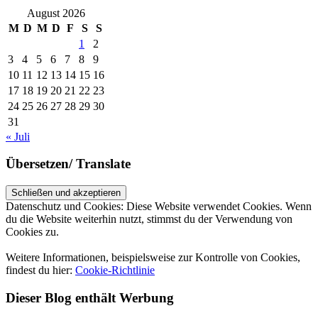
August 2026
M
D
M
D
F
S
S
1
2
3
4
5
6
7
8
9
10
11
12
13
14
15
16
17
18
19
20
21
22
23
24
25
26
27
28
29
30
31
« Juli
Übersetzen/ Translate
Datenschutz und Cookies: Diese Website verwendet Cookies. Wenn
du die Website weiterhin nutzt, stimmst du der Verwendung von
Cookies zu.
Weitere Informationen, beispielsweise zur Kontrolle von Cookies,
findest du hier:
Cookie-Richtlinie
Dieser Blog enthält Werbung