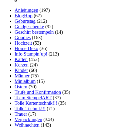
Anleitungen
(197)
BlogHop
(67)
Geburtstag
(212)
Geldgeschenke
(92)
Geschirr bestempeln
(14)
Goodies
(163)
Hochzeit
(53)
Home Deko
(36)
Info Stampin´up!
(213)
Karten
(452)
Kerzen
(24)
Kinder
(60)
Männer
(75)
Minialbum
(15)
Ostern
(30)
Taufe und Konfirmation
(35)
Team StempelART
(37)
Tolle Kartentechnik!!!
(35)
Tolle Technik!!!
(71)
Trauer
(17)
Verpackungen
(343)
Weihnachten
(143)