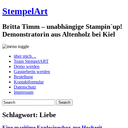
StempelArt
Britta Timm – unabhängige Stampin´up!
Demonstratorin aus Altenholz bei Kiel
über mich…
Team StempelART
Demo werden
Gastgeberin werden
Bestellung
Kontaktformular
Datenschutz
Impressum
Schlagwort:
Liebe
Eine maritime Explosionsbox zur Hochzeit…