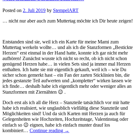
Posted on
2. Juli 2019
by
StempelART
… nicht nur aber auch zum Muttertag möchte ich Dir heute zeigen!
Entstanden sind sie, weil ich ein Karte für meine Mami zum
Muttertag werkeln wollte… und als ich die Stanzformen „Bestickte
Herzen“ erst einmal in der Hand hatte, konnte ich gar nicht mehr
aufhören! Zunächst wusste ich nicht so recht, ob ich nicht schon
genügend Herzen habe… in vielen Sets sind ja immer mal Herzen
enthalten. Ich hatte sie mir eigentlich gekauft, weil ich – wie Du
sicher schon gemerkt hast – ein Fan der zarten Sticklinien bin, die
jedes gestanzte Teil aufwerten und „kompletter“ wirken lassen wie
ich finde… deshalb habe ich eigentlich mehr oder weniger alles an
Stanzformen mit Ziernähten 😉 .
Doch erst als ich all die Herz – Stanzteile tatsächlich vor mir hatte
habe ich realisiert, wie unglaublich vielfältig diese Stanzteile und
Möglichkeiten sind! Und da sich Karten mit Herzen ja auch für
Gelegenheiten wie Hochzeiten, Hochzeitstage, Valentinstag oder
einfach so 😉 eignen, habe ich einfach munter drauf los
„Viele
kombiniert…
Continue reading
→
herzlich