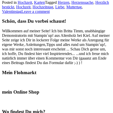
Posted in
Hochzeit
,
Karten
Tagged
Herzen
,
Herzenssache
,
Herzlich
bestickte
bestickt
,
Hochzeit
,
Hochzeitstag
,
Liebe
,
Muttertag
,
Karten…“
Valentinstag
Leave a comment
Schön, dass Du vorbei schaust!
Willkommen auf meiner Seite! Ich bin Britta Timm, unabhängige
Demonstratorin mit Stampin´up! aus Altenholz bei Kiel. Auf meiner
Seite zeige ich Dir in lockerer Folge meine Werke als Anregung für
eigene Werke, Anleitungen,Tipps und alles rund um Stampin´up!,
was mir sonst noch interessant erscheint ... Schau Dich gerne um,
ich hoffe, Du findest hier viel Inspirierendes... ...und ich freue mich
natürlich immer über einen Kommentar von Dir (gaaanz am Ende
eines Beitrags findest Du das Formular dafür ;-) ) !
Mein Flohmarkt
mein Online Shop
Wo findest Du mich?