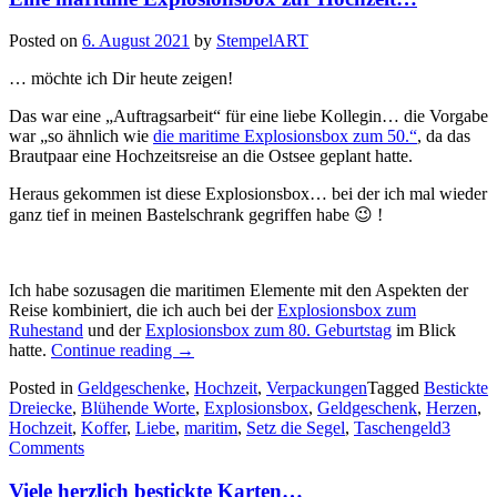
Posted on
6. August 2021
by
StempelART
… möchte ich Dir heute zeigen!
Das war eine „Auftragsarbeit“ für eine liebe Kollegin… die Vorgabe
war „so ähnlich wie
die maritime Explosionsbox zum 50.“
, da das
Brautpaar eine Hochzeitsreise an die Ostsee geplant hatte.
Heraus gekommen ist diese Explosionsbox… bei der ich mal wieder
ganz tief in meinen Bastelschrank gegriffen habe 😉 !
Ich habe sozusagen die maritimen Elemente mit den Aspekten der
Reise kombiniert, die ich auch bei der
Explosionsbox zum
Ruhestand
und der
Explosionsbox zum 80. Geburtstag
im Blick
„Eine
hatte.
Continue reading
→
maritime
Posted in
Geldgeschenke
,
Hochzeit
,
Verpackungen
Tagged
Bestickte
Explosionsbox
Dreiecke
,
Blühende Worte
,
Explosionsbox
,
Geldgeschenk
,
Herzen
,
zur
Hochzeit
,
Koffer
,
Liebe
,
maritim
,
Setz die Segel
,
Taschengeld
3
Hochzeit…“
Comments
Viele herzlich bestickte Karten…