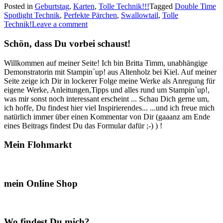
Posted in
Geburtstag
,
Karten
,
Tolle Technik!!!
Tagged
Double Time
–
Spotlight Technik
,
Perfekte Pärchen
,
Swallowtail
,
Tolle
Double
Technik!
Leave a comment
Time
Spotlight“
Schön, dass Du vorbei schaust!
Willkommen auf meiner Seite! Ich bin Britta Timm, unabhängige
Demonstratorin mit Stampin´up! aus Altenholz bei Kiel. Auf meiner
Seite zeige ich Dir in lockerer Folge meine Werke als Anregung für
eigene Werke, Anleitungen,Tipps und alles rund um Stampin´up!,
was mir sonst noch interessant erscheint ... Schau Dich gerne um,
ich hoffe, Du findest hier viel Inspirierendes... ...und ich freue mich
natürlich immer über einen Kommentar von Dir (gaaanz am Ende
eines Beitrags findest Du das Formular dafür ;-) ) !
Mein Flohmarkt
mein Online Shop
Wo findest Du mich?