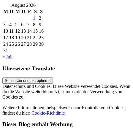
August 2026
M
D
M
D
F
S
S
1
2
3
4
5
6
7
8
9
10
11
12
13
14
15
16
17
18
19
20
21
22
23
24
25
26
27
28
29
30
31
« Juli
Übersetzen/ Translate
Datenschutz und Cookies: Diese Website verwendet Cookies. Wenn
du die Website weiterhin nutzt, stimmst du der Verwendung von
Cookies zu.
Weitere Informationen, beispielsweise zur Kontrolle von Cookies,
findest du hier:
Cookie-Richtlinie
Dieser Blog enthält Werbung