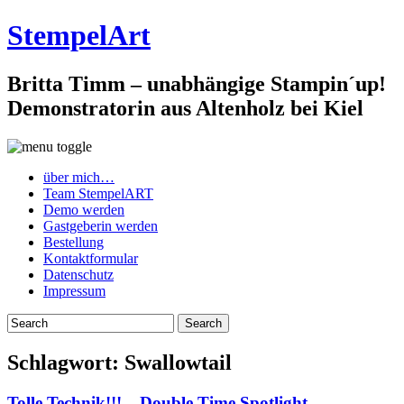
StempelArt
Britta Timm – unabhängige Stampin´up!
Demonstratorin aus Altenholz bei Kiel
über mich…
Team StempelART
Demo werden
Gastgeberin werden
Bestellung
Kontaktformular
Datenschutz
Impressum
Schlagwort:
Swallowtail
Tolle Technik!!! – Double Time Spotlight