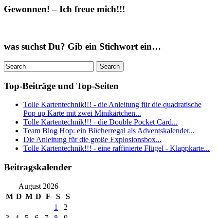
Gewonnen! – Ich freue mich!!!
was suchst Du? Gib ein Stichwort ein…
Top-Beiträge und Top-Seiten
Tolle Kartentechnik!!! - die Anleitung für die quadratische
Pop up Karte mit zwei Minikärtchen...
Tolle Kartentechnik!!! - die Double Pocket Card...
Team Blog Hop: ein Bücherregal als Adventskalender...
Die Anleitung für die große Explosionsbox...
Tolle Kartentechnik!!! - eine raffinierte Flügel - Klappkarte...
Beitragskalender
August 2026
M
D
M
D
F
S
S
1
2
3
4
5
6
7
8
9