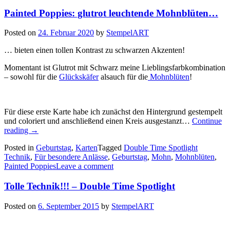
Painted Poppies: glutrot leuchtende Mohnblüten…
Posted on
24. Februar 2020
by
StempelART
… bieten einen tollen Kontrast zu schwarzen Akzenten!
Momentant ist Glutrot mit Schwarz meine Lieblingsfarbkombination
– sowohl für die
Glückskäfer
alsauch für die
Mohnblüten
!
Für diese erste Karte habe ich zunächst den Hintergrund gestempelt
und coloriert und anschließend einen Kreis ausgestanzt…
Continue
„Painted
reading
→
Poppies:
Posted in
Geburtstag
,
Karten
Tagged
Double Time Spotlight
glutrot
Technik
,
Für besondere Anlässe
,
Geburtstag
,
Mohn
,
Mohnblüten
,
leuchtende
Painted Poppies
Leave a comment
Mohnblüten…“
Tolle Technik!!! – Double Time Spotlight
Posted on
6. September 2015
by
StempelART