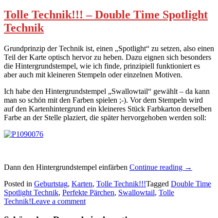
Tolle Technik!!! – Double Time Spotlight
Technik
Grundprinzip der Technik ist, einen „Spotlight“ zu setzen, also einen
Teil der Karte optisch hervor zu heben. Dazu eignen sich besonders
die Hintergrundstempel, wie ich finde, prinzipiell funktioniert es
aber auch mit kleineren Stempeln oder einzelnen Motiven.
Ich habe den Hintergrundstempel „Swallowtail“ gewählt – da kann
man so schön mit den Farben spielen ;-). Vor dem Stempeln wird
auf den Kartenhintergrund ein kleineres Stück Farbkarton derselben
Farbe an der Stelle plaziert, die später hervorgehoben werden soll:
„Tolle
Dann den Hintergrundstempel einfärben
Continue reading
→
Technik!!!
Posted in
Geburtstag
,
Karten
,
Tolle Technik!!!
Tagged
Double Time
–
Spotlight Technik
,
Perfekte Pärchen
,
Swallowtail
,
Tolle
Double
Technik!
Leave a comment
Time
Spotlight“