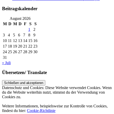
Beitragskalender
August 2026
M
D
M
D
F
S
S
1
2
3
4
5
6
7
8
9
10
11
12
13
14
15
16
17
18
19
20
21
22
23
24
25
26
27
28
29
30
31
« Juli
Übersetzen/ Translate
Datenschutz und Cookies: Diese Website verwendet Cookies. Wenn
du die Website weiterhin nutzt, stimmst du der Verwendung von
Cookies zu.
Weitere Informationen, beispielsweise zur Kontrolle von Cookies,
findest du hier:
Cookie-Richtlinie