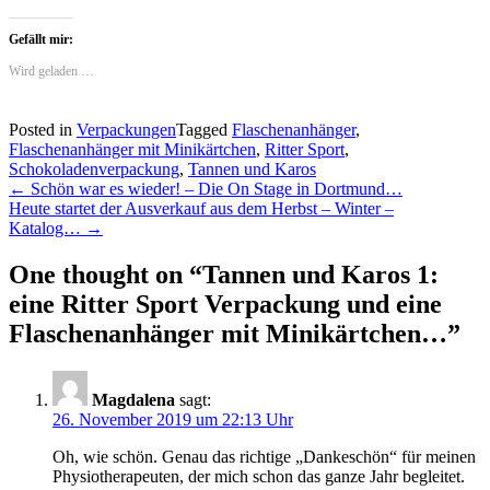
Gefällt mir:
Wird geladen …
Posted in
Verpackungen
Tagged
Flaschenanhänger
,
Flaschenanhänger mit Minikärtchen
,
Ritter Sport
,
Schokoladenverpackung
,
Tannen und Karos
Post
←
Schön war es wieder! – Die On Stage in Dortmund…
Heute startet der Ausverkauf aus dem Herbst – Winter –
navigation
Katalog…
→
One thought on “
Tannen und Karos 1:
eine Ritter Sport Verpackung und eine
Flaschenanhänger mit Minikärtchen…
”
Magdalena
sagt:
26. November 2019 um 22:13 Uhr
Oh, wie schön. Genau das richtige „Dankeschön“ für meinen
Physiotherapeuten, der mich schon das ganze Jahr begleitet.