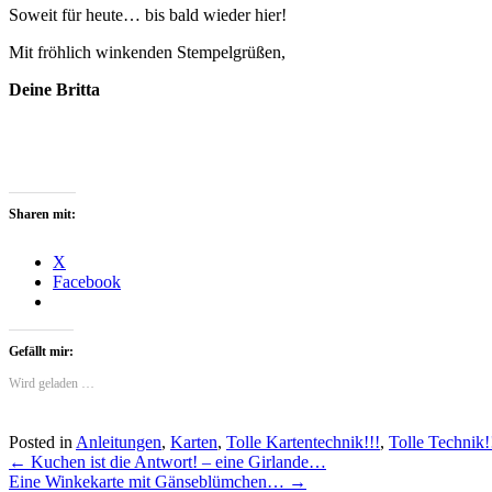
Soweit für heute… bis bald wieder hier!
Mit fröhlich winkenden Stempelgrüßen,
Deine Britta
Sharen mit:
X
Facebook
Gefällt mir:
Wird geladen …
Posted in
Anleitungen
,
Karten
,
Tolle Kartentechnik!!!
,
Tolle Technik!
Post
←
Kuchen ist die Antwort! – eine Girlande…
Eine Winkekarte mit Gänseblümchen…
→
navigation