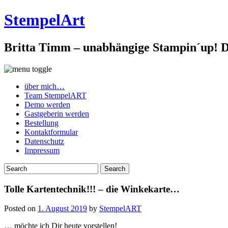
StempelArt
Britta Timm – unabhängige Stampin´up! De
über mich…
Team StempelART
Demo werden
Gastgeberin werden
Bestellung
Kontaktformular
Datenschutz
Impressum
Tolle Kartentechnik!!! – die Winkekarte…
Posted on
1. August 2019
by
StempelART
… möchte ich Dir heute vorstellen!