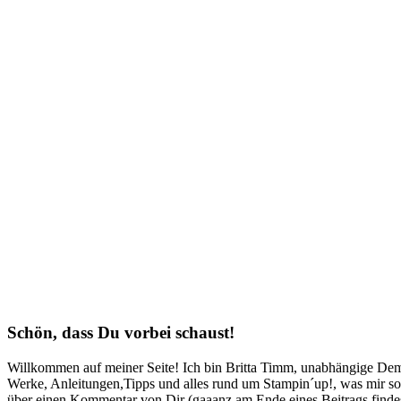
Schön, dass Du vorbei schaust!
Willkommen auf meiner Seite! Ich bin Britta Timm, unabhängige Demon
Werke, Anleitungen,Tipps und alles rund um Stampin´up!, was mir sonst
über einen Kommentar von Dir (gaaanz am Ende eines Beitrags findest