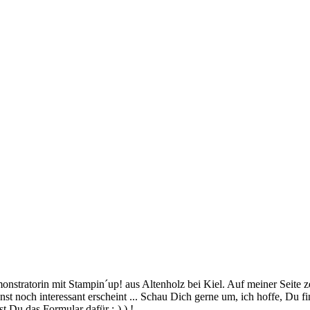
stratorin mit Stampin´up! aus Altenholz bei Kiel. Auf meiner Seite z
 noch interessant erscheint ... Schau Dich gerne um, ich hoffe, Du finde
 Du das Formular dafür ;-) ) !