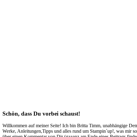
Schön, dass Du vorbei schaust!
Willkommen auf meiner Seite! Ich bin Britta Timm, unabhängige Demon
Werke, Anleitungen,Tipps und alles rund um Stampin´up!, was mir sonst
über einen Kommentar von Dir (gaaanz am Ende eines Beitrags findest