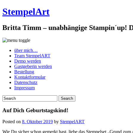
StempelArt
Britta Timm – unabhängige Stampin´up! De
über mich…
Team StempelART
Demo werden
Gastgeberin werden
Bestellung
Kontaktformular
Datenschutz
Impressum
Auf Dich Geburtstagskind!
Posted on
8. Oktober 2019
by
StempelART
Wie Du sicher schon gemerkt hast, liebe das Stempelset „Grund zum 