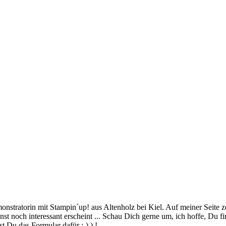
stratorin mit Stampin´up! aus Altenholz bei Kiel. Auf meiner Seite z
 noch interessant erscheint ... Schau Dich gerne um, ich hoffe, Du finde
 Du das Formular dafür ;-) ) !