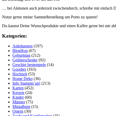
… bei Aktionen auch jederzeit zwischendurch, schreibe mir einfach
Nutze gerne meine Sammelbestellung um Porto zu sparen!
Du kannst Deine Wunschprodukte und einen Kaffee gerne bei mir ab
Kategorien:
Anleitungen
(197)
BlogHop
(67)
Geburtstag
(212)
Geldgeschenke
(92)
Geschirr bestempeln
(14)
Goodies
(163)
Hochzeit
(53)
Home Deko
(36)
Info Stampin´up!
(213)
Karten
(452)
Kerzen
(24)
Kinder
(60)
Männer
(75)
Minialbum
(15)
Ostern
(30)
Taufe und Konfirmation
(35)