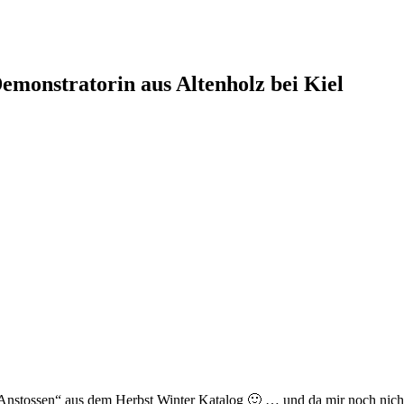
monstratorin aus Altenholz bei Kiel
Anstossen“ aus dem Herbst Winter Katalog 🙂 … und da mir noch nicht w