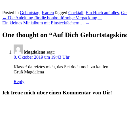
Posted in
Geburtstag
,
Karten
Tagged
Cocktail
,
Ein Hoch auf alles
,
Geb
Post
←
Die Anleitung für die bonbonförmige Verpackung…
Ein kleines Minialbum mit Einsteckfächern…
→
navigation
One thought on “
Auf Dich Geburtstagskin
Magdalena
sagt:
8. Oktober 2019 um 19:43 Uhr
Klasse! da reiztes mich, das Set doch noch zu kaufen.
Gruß Magdalena
Reply
Ich freue mich über einen Kommentar von Dir!