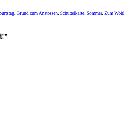
urtstag
,
Grund zum Anstossen
,
Schüttelkarte
,
Sommer
,
Zum Wohl
d!
”