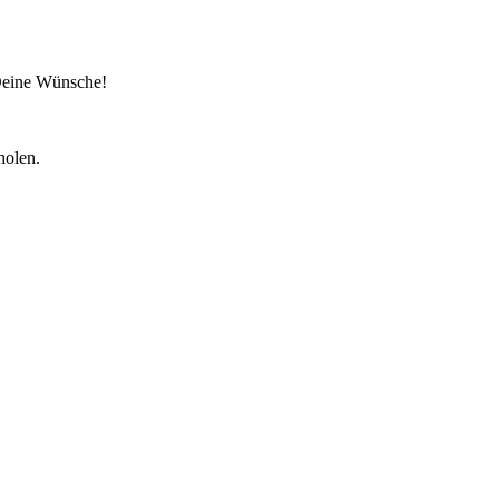
 Deine Wünsche!
holen.