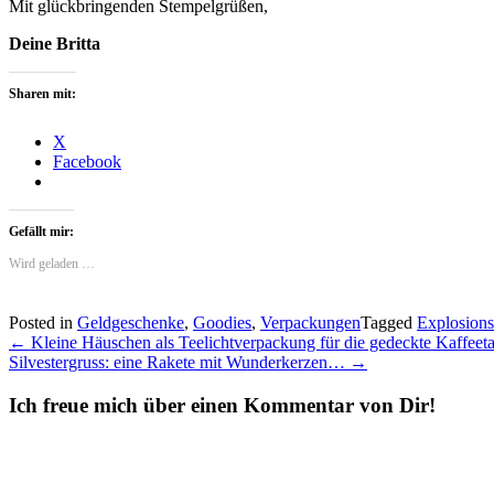
Mit glückbringenden Stempelgrüßen,
Deine Britta
Sharen mit:
X
Facebook
Gefällt mir:
Wird geladen …
Posted in
Geldgeschenke
,
Goodies
,
Verpackungen
Tagged
Explosion
Post
←
Kleine Häuschen als Teelichtverpackung für die gedeckte Kaffeet
Silvestergruss: eine Rakete mit Wunderkerzen…
→
navigation
Ich freue mich über einen Kommentar von Dir!