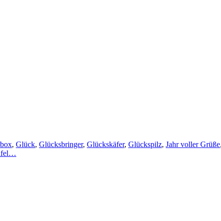
sbox
,
Glück
,
Glücksbringer
,
Glückskäfer
,
Glückspilz
,
Jahr voller Grüße
afel…