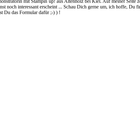
stratorin mit Stampin´up! aus Altenholz bei Kiel. Auf meiner Seite z
 noch interessant erscheint ... Schau Dich gerne um, ich hoffe, Du finde
 Du das Formular dafür ;-) ) !