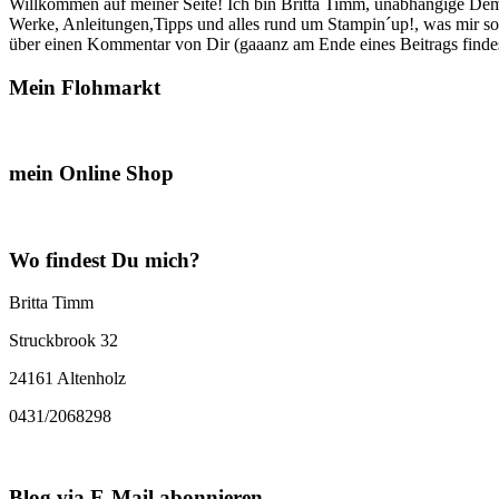
Willkommen auf meiner Seite! Ich bin Britta Timm, unabhängige Demon
Werke, Anleitungen,Tipps und alles rund um Stampin´up!, was mir sonst
über einen Kommentar von Dir (gaaanz am Ende eines Beitrags findest
Mein Flohmarkt
mein Online Shop
Wo findest Du mich?
Britta Timm
Struckbrook 32
24161 Altenholz
0431/2068298
Blog via E-Mail abonnieren