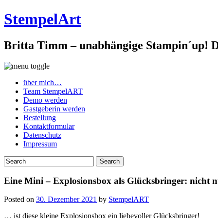
StempelArt
Britta Timm – unabhängige Stampin´up! De
über mich…
Team StempelART
Demo werden
Gastgeberin werden
Bestellung
Kontaktformular
Datenschutz
Impressum
Eine Mini – Explosionsbox als Glücksbringer: nicht n
Posted on
30. Dezember 2021
by
StempelART
… ist diese kleine Explosionsbox ein liebevoller Glücksbringer!