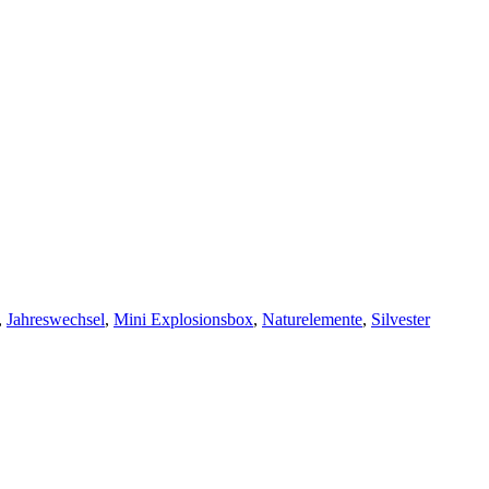
,
Jahreswechsel
,
Mini Explosionsbox
,
Naturelemente
,
Silvester