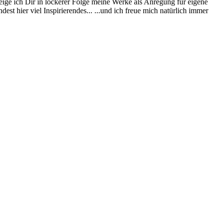
eige ich Dir in lockerer Folge meine Werke als Anregung für eigene
st hier viel Inspirierendes... ...und ich freue mich natürlich immer