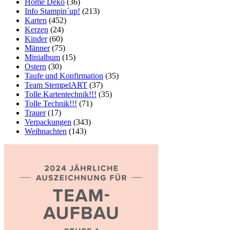
Home Deko
(36)
Info Stampin´up!
(213)
Karten
(452)
Kerzen
(24)
Kinder
(60)
Männer
(75)
Minialbum
(15)
Ostern
(30)
Taufe und Konfirmation
(35)
Team StempelART
(37)
Tolle Kartentechnik!!!
(35)
Tolle Technik!!!
(71)
Trauer
(17)
Verpackungen
(343)
Weihnachten
(143)