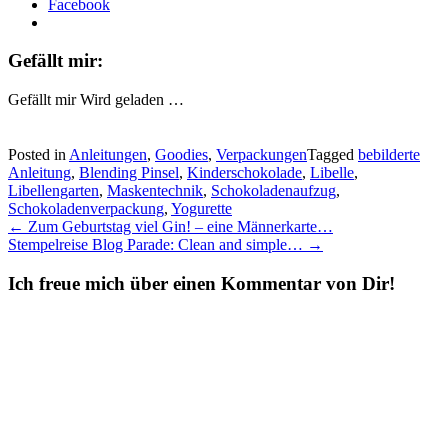
Facebook
Gefällt mir:
Gefällt mir
Wird geladen …
Posted in
Anleitungen
,
Goodies
,
Verpackungen
Tagged
bebilderte
Anleitung
,
Blending Pinsel
,
Kinderschokolade
,
Libelle
,
Libellengarten
,
Maskentechnik
,
Schokoladenaufzug
,
Schokoladenverpackung
,
Yogurette
Post
←
Zum Geburtstag viel Gin! – eine Männerkarte…
Stempelreise Blog Parade: Clean and simple…
→
navigation
Ich freue mich über einen Kommentar von Dir!