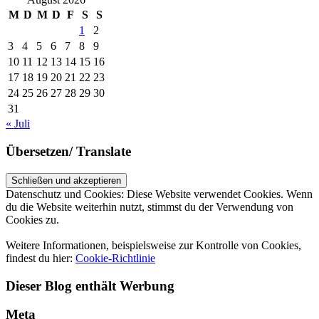
M
D
M
D
F
S
S
1
2
3
4
5
6
7
8
9
10
11
12
13
14
15
16
17
18
19
20
21
22
23
24
25
26
27
28
29
30
31
« Juli
Übersetzen/ Translate
Datenschutz und Cookies: Diese Website verwendet Cookies. Wenn
du die Website weiterhin nutzt, stimmst du der Verwendung von
Cookies zu.
Weitere Informationen, beispielsweise zur Kontrolle von Cookies,
findest du hier:
Cookie-Richtlinie
Dieser Blog enthält Werbung
Meta