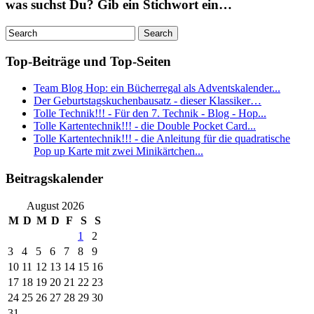
was suchst Du? Gib ein Stichwort ein…
Top-Beiträge und Top-Seiten
Team Blog Hop: ein Bücherregal als Adventskalender...
Der Geburtstagskuchenbausatz - dieser Klassiker…
Tolle Technik!!! - Für den 7. Technik - Blog - Hop...
Tolle Kartentechnik!!! - die Double Pocket Card...
Tolle Kartentechnik!!! - die Anleitung für die quadratische
Pop up Karte mit zwei Minikärtchen...
Beitragskalender
August 2026
M
D
M
D
F
S
S
1
2
3
4
5
6
7
8
9
10
11
12
13
14
15
16
17
18
19
20
21
22
23
24
25
26
27
28
29
30
31