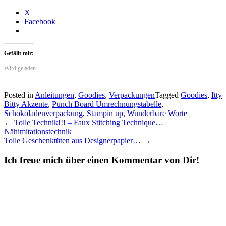
X
Facebook
Gefällt mir:
Wird geladen …
Posted in
Anleitungen
,
Goodies
,
Verpackungen
Tagged
Goodies
,
Itty
Bitty Akzente
,
Punch Board Umrechnungstabelle
,
Schokoladenverpackung
,
Stampin up
,
Wunderbare Worte
Post
←
Tolle Technik!!! – Faux Stitching Technique…
Nähimitationstechnik
navigation
Tolle Geschenktüten aus Designerpapier…
→
Ich freue mich über einen Kommentar von Dir!